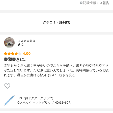
芯径のラインナップ
0.5mm
記載情報ミス報告
カラーバリエーション
ブラック,レッド,グリーン,オレンジ,ソフト
ブルー
その他の特徴
クリップ
クチコミ・評判(3)
コスメ大好き
さえ
4.00
書類書きに。
文字をたくさん書く事が多いのでこちらを購入。書き心地や待ちやすさ
が安定しています。ただ少し重いんでしょうね。長時間使っていると疲
れます。滑らかに書ける部分はいい…
続きを見る
Dr.Grip(ドクターグリップ)
Gスペック ソフトグリップ HDGS-60R