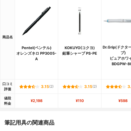
商品名
Dr.Grip(ドク
Pentel(ペンテル)
KOKUYO(コクヨ)
プ)
オレンズネロ PP3005-
鉛筆シャープ PS-PE
ピュアホワ
A
BDGPW-8
口コミ
3.15
(2)
3.15
(2)
3
評価
値段
¥2,198
¥110
¥598
料金
筆記用具の関連商品