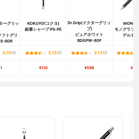
Dr.Grip(ドクターグリッ
ドクターグリッ
KOKUYO(コクヨ)
MONO(
プ)
)
鉛筆シャープ PS-PE
モノグラフ 
ピュアホワイト
ソフトグリ
デル DPA
BDGPW-80F
S-60R
3.15
(3)
3.15
(2)
3.13
(2)
1
¥110
¥598
¥31