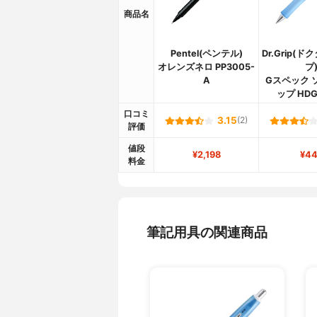
商品名
Pentel(ペンテル)
Dr.Grip(
オレンズネロ PP3005-
プ
A
Gスペック 
ップ HDG
口コミ
3.15
(2)
評価
値段
¥2,198
¥44
料金
筆記用具の関連商品