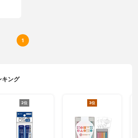
1
ンキング
2位
3位