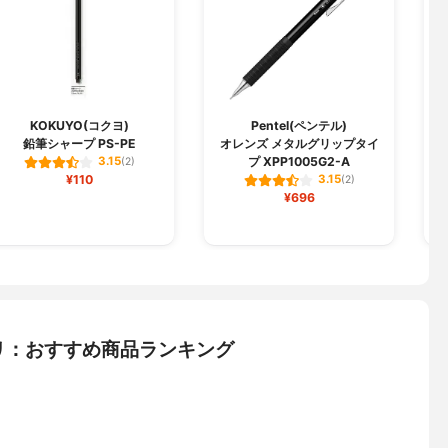
KOKUYO(コクヨ)
Pentel(ペンテル)
鉛筆シャープ PS-PE
オレンズ メタルグリップタイ
ピ
プ XPP1005G2-A
3.15
(2)
¥110
3.15
(2)
¥696
リ：おすすめ商品ランキング