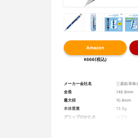
Amazon
¥666(税込)
メーカー会社名
三菱鉛筆株
全長
146.8mm
最大径
10.8mm
本体重量
13.5g
グリップのかたさ
ソフト
軸の素材
プラスチッ
芯の出し方
ノック式