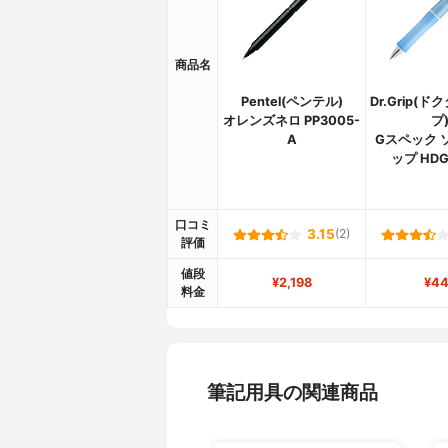
商品名
Pentel(ペンテル)
Dr.Grip(
オレンズネロ PP3005-
プ
A
Gスペック 
ップ HDG
口コミ
3.15
(2)
評価
値段
¥2,198
¥44
料金
筆記用具の関連商品