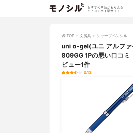
おすすめ商品がもらえる
クチコミポイ活サイト
TOP
文房具
シャープペンシル
uni α-gel(ユニ アル
809GG 1Pの悪い口
ビュー1件
3.13