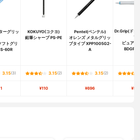
Dr.Grip(
ドクターグリッ
KOKUYO(コクヨ)
Pentel(ペンテル)
プ)
)
鉛筆シャープ PS-PE
オレンズ メタルグリッ
ピュアホ
ソフトグリ
プタイプ XPP1005G2-
BDGPW
S-60R
A
3.15
(3)
3.15
(2)
3.15
(2)
1
¥110
¥696
¥59