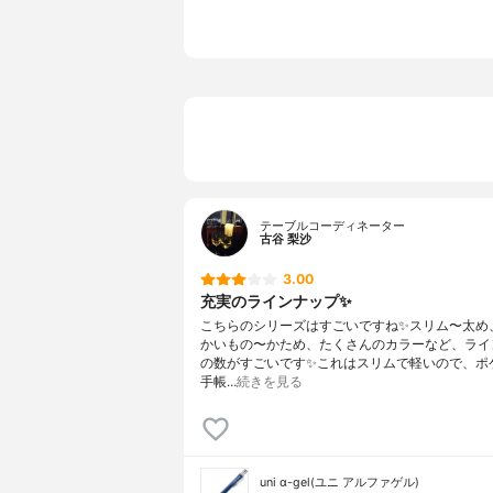
芯径のラインナップ
0.5mm
カラーバリエーション
ホワイト,ネ
その他の特徴
クリップ
テーブルコーディネーター
古谷 梨沙
3.00
充実のラインナップ✨
こちらのシリーズはすごいですね✨スリム〜太め
かいもの〜かため、たくさんのカラーなど、ライ
の数がすごいです✨これはスリムで軽いので、ポ
手帳…
続きを見る
uni α-gel(ユニ アルファゲル)