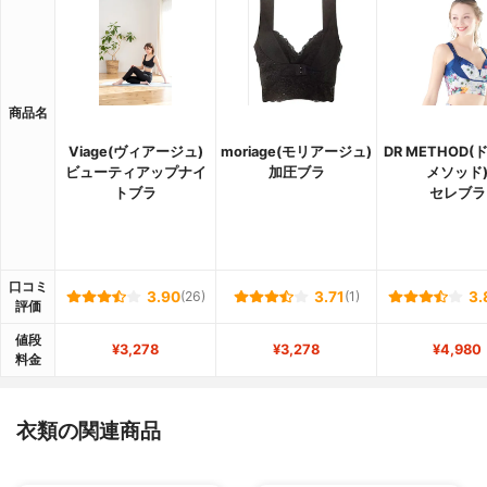
商品名
Viage(ヴィアージュ)
moriage(モリアージュ)
DR METHOD
ビューティアップナイ
加圧ブラ
メソッド
トブラ
セレブラ
口コミ
3.90
(26)
3.71
(1)
3.
評価
値段
¥3,278
¥3,278
¥4,980
料金
衣類の関連商品