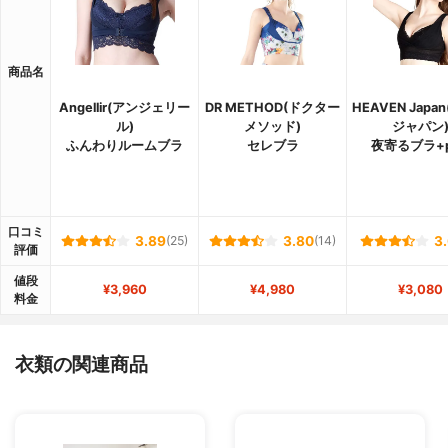
商品名
Angellir(アンジェリー
DR METHOD(ドクター
HEAVEN Japa
ル)
メソッド)
ジャパン
ふんわりルームブラ
セレブラ
夜寄るブラ+p
口コミ
3.89
(25)
3.80
(14)
3
評価
値段
¥3,960
¥4,980
¥3,080
料金
衣類の関連商品