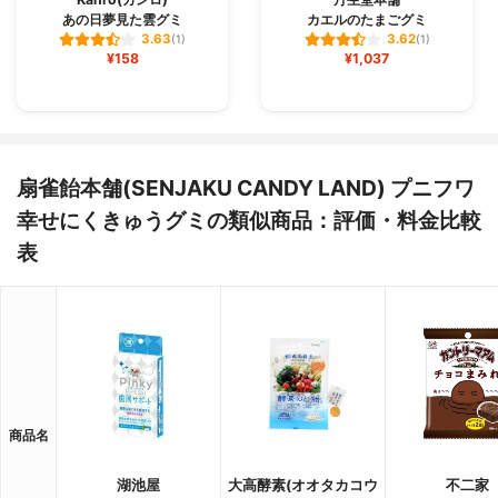
あの日夢見た雲グミ
カエルのたまごグミ
3.63
3.62
(1)
(1)
¥158
¥1,037
扇雀飴本舗(SENJAKU CANDY LAND) プニフワ
幸せにくきゅうグミの類似商品：評価・料金比較
表
商品名
湖池屋
大高酵素(オオタカコウ
不二家