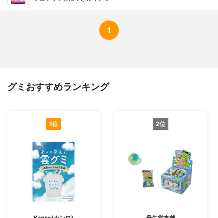
1
グミおすすめランキング
1位
2位
Kanro(カンロ)
丹生堂本舗