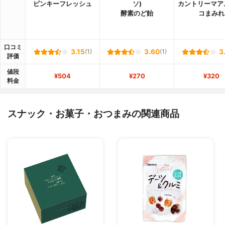
ピンキーフレッシュ
ソ)
カントリーマア
酵素のど飴
コまみれ
口コミ
3.15
(1)
3.60
(1)
3
評価
値段
¥504
¥270
¥320
料金
スナック・お菓子・おつまみの関連商品