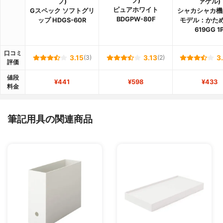
プ)
プ)
ァゲル)
ピュアホワイト
Gスペック ソフトグリ
シャカシャカ機
BDGPW-80F
ップ HDGS-60R
モデル：かため 
619GG 1
口コミ
3.15
(3)
3.13
(2)
3
評価
値段
¥441
¥598
¥433
料金
筆記用具の関連商品