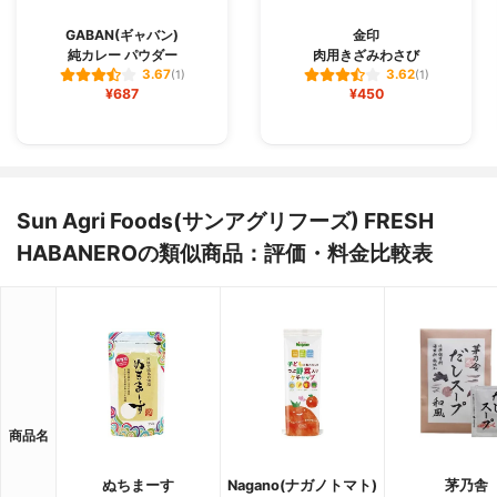
GABAN(ギャバン)
金印
純カレー パウダー
肉用きざみわさび
3.67
3.62
(1)
(1)
¥687
¥450
Sun Agri Foods(サンアグリフーズ) FRESH
HABANEROの類似商品：評価・料金比較表
商品名
ぬちまーす
Nagano(ナガノトマト)
茅乃舎