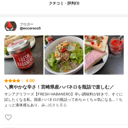
クチコミ・評判(1)
ブロガー
@eccoroco5
4.00
＼爽やかな辛さ！宮崎県産ハバネロを瓶詰で楽しむ／
サンアグリフーズ【FRESH HABANERO】辛い調味料が好きで、すぐに
試したくなる私。国産ハバネロの瓶詰ってめちゃくちゃ気になる…！ち
ょっと液体感もあり、み…
続きを見る