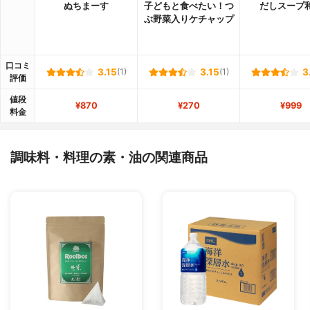
ぬちまーす
子どもと食べたい！つ
だしスープ
ぶ野菜入りケチャップ
口コミ
3.15
(1)
3.15
(1)
3
評価
値段
¥870
¥270
¥999
料金
調味料・料理の素・油の関連商品