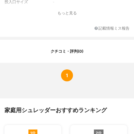
投入口サイズ
-
裁断方式
クロスカット
もっと見る
連続使用時間
約2分
最大裁断枚数
5枚
記載情報ミス報告
その他の特徴
-
クチコミ・評判(0)
1
家庭用シュレッダーおすすめランキング
1位
2位