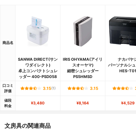
商品名
SANWA DIRECT(サン
IRIS OHYAMA(アイリ
ナカバヤ
ワダイレクト)
スオーヤマ)
パーソナルシュ
卓上コンパクトシュレ
細密シュレッダー
HES-T0
ッダー 400-PSD058
PS5HMSD
口コミ
3.15
(1)
3.15
評価
値段
¥3,480
¥8,164
¥4,529
料金
文房具の関連商品