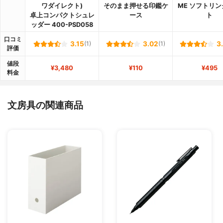
ワダイレクト)
そのまま押せる印鑑ケ
ME ソフトリ
卓上コンパクトシュレ
ース
ト
ッダー 400-PSD058
口コミ
3.15
(1)
3.02
(1)
3
評価
値段
¥3,480
¥110
¥495
料金
文房具の関連商品