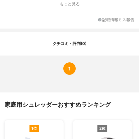
裁断方式
クロスカット
もっと見る
連続使用時間
3分
最大裁断枚数
2枚（A5）, 1枚（A42つ折り,郵政はがき）
記載情報ミス報告
その他の特徴
-
クチコミ・評判(0)
1
家庭用シュレッダーおすすめランキング
1位
2位