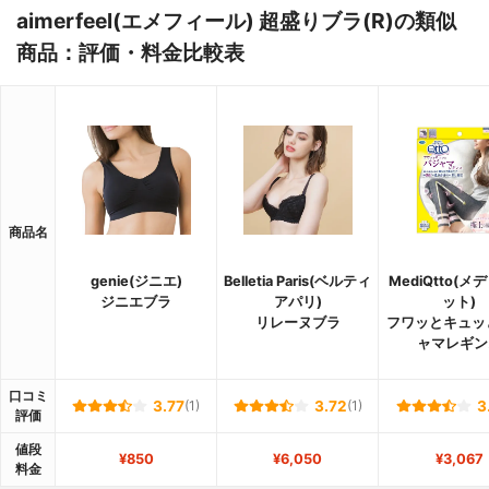
aimerfeel(エメフィール) 超盛りブラ(R)の類似
商品：評価・料金比較表
商品名
genie(ジニエ)
Belletia Paris(ベルティ
MediQtto(
ジニエブラ
アパリ)
ット)
リレーヌブラ
フワッとキュッ
ャマレギン
口コミ
3.77
(1)
3.72
(1)
3
評価
値段
¥850
¥6,050
¥3,067
料金