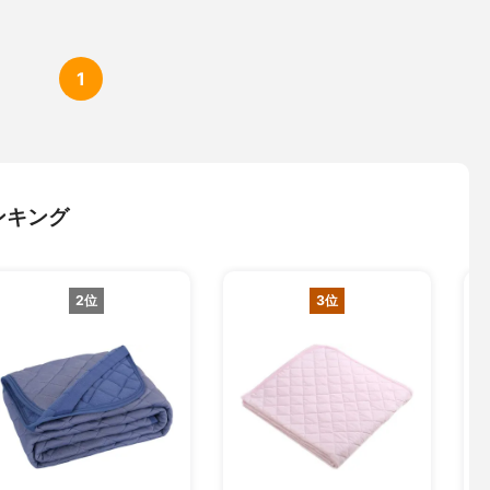
1
ンキング
2位
3位