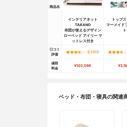
商品名
インテリアネット
トップス
TAKANO
マーメイド
布団が使えるデザイン
ト
ローベッド アイリー マ
ットレス付き
口コミ
3.10
(2)
評価
値段
¥102,086
¥3,9
料金
ベッド・布団・寝具の関連