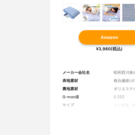
Amazon
¥3,980(税込)
メーカー会社名
昭和西川株
表地素材
複合繊維(ポ
裏地素材
ポリエステル
Q-max値
0.252
サイズ
シングル（10
その他の特徴
自宅での