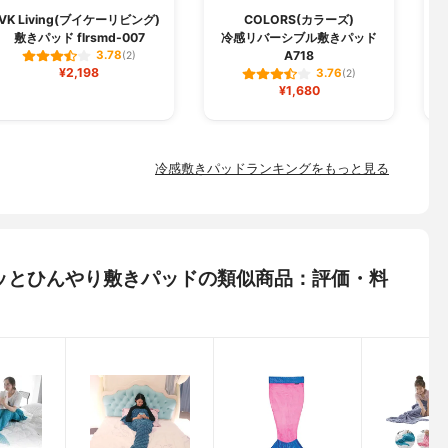
VK Living(ブイケーリビング)
COLORS(カラーズ)
敷きパッド flrsmd-007
冷感リバーシブル敷きパッド
A718
3.78
(2)
¥2,198
3.76
(2)
¥1,680
冷感敷きパッドランキングをもっと見る
) サラッとひんやり敷きパッドの類似商品：評価・料