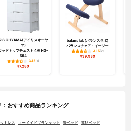
IRIS OHYAMA(アイリスオーヤ
S
balans lab(バランスラボ)
マ)
バランスチェア・イージー
ウッドトップチェスト 4段 HG-
3.15
(2)
554
¥39,930
3.15
(1)
¥7,280
リ：おすすめ商品ランキング
ットレス
マーメイドブランケット
畳ベッド
連結ベッド