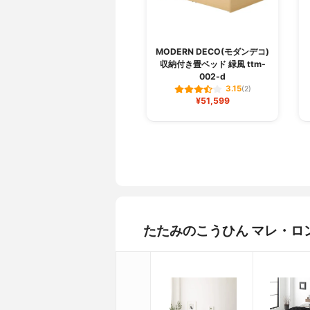
MODERN DECO(モダンデコ)
収納付き畳ベッド 緑風 ttm-
002-d
3.15
(2)
¥51,599
たたみのこうひん マレ・ロ