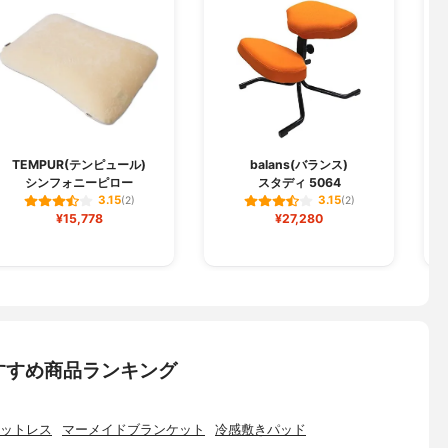
H
TEMPUR(テンピュール)
balans(バランス)
シンフォニーピロー
スタディ 5064
3.15
3.15
(2)
(2)
¥15,778
¥27,280
すすめ商品ランキング
ットレス
マーメイドブランケット
冷感敷きパッド