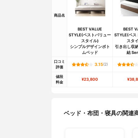
商品名
BEST VALUE
BEST V
STYLE(ベストバリュー
STYLE(ベ
スタイル)
スタイ
シンプルデザインボト
引き出し収納
ムベッド
結 Ser
口コミ
3.15
(2)
評価
値段
¥23,800
¥38,
料金
ベッド・布団・寝具の関連