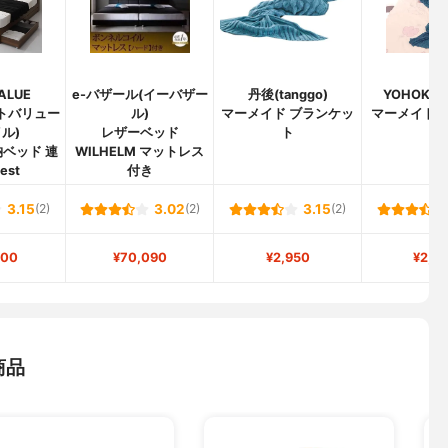
ALUE
e-バザール(イーバザー
丹後(tanggo)
YOHOKO
ストバリュー
ル)
マーメイド ブランケッ
マーメイド
ル)
レザーベッド
ト
ト
ベッド 連
WILHELM マットレス
est
付き
3.15
(2)
3.02
(2)
3.15
(2)
800
¥70,090
¥2,950
¥2,6
商品