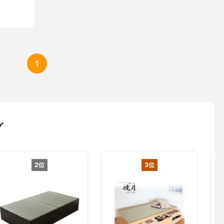
1
グ
2位
3位