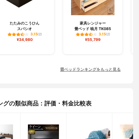
i
たたみのこうひん
家具レンジャー
スパシオ
畳ベッド 暁月 TK085
3.15
3.15
(2)
(2)
¥34,980
¥55,799
畳ベッドランキングをもっと見る
ングの類似商品：評価・料金比較表