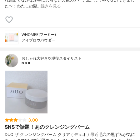
れ続出でなかなか手に入らない人気のアイテム。ようやくGETできまし
た〜！わたしの髪…
続きを見る
WHOMEE(フーミー)
アイブロウパウダー
おしゃれ大好き♡現役スタイリスト
n a o
3.00
SNSで話題！あのクレンジングバーム
DUO ザ クレンジングバーム クリア ( デュオ ) 最近毛穴の黒ずみが気に