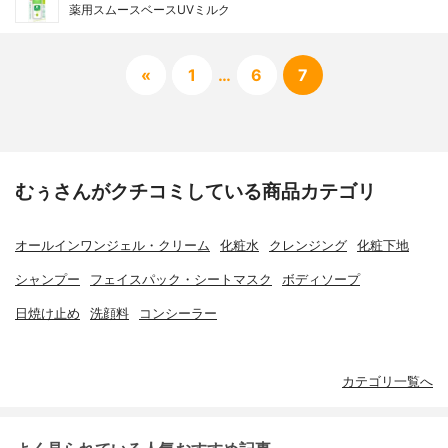
薬用スムースベースUVミルク
«
1
…
6
7
むぅさんがクチコミしている商品カテゴリ
オールインワンジェル・クリーム
化粧水
クレンジング
化粧下地
シャンプー
フェイスパック・シートマスク
ボディソープ
日焼け止め
洗顔料
コンシーラー
カテゴリ一覧へ