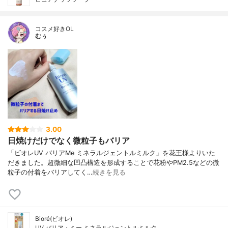
コスメ好きOL
むぅ
3.00
日焼けだけでなく微粒子もバリア
「ビオレUV バリアMe ミネラルジェントルミルク」を花王様よりいた
だきました。超微細な凹凸構造を形成することで花粉やPM2.5などの微
粒子の付着をバリアしてく…
続きを見る
Bioré(ビオレ)
UV バリア・ミー ミネラルジェントルミルク