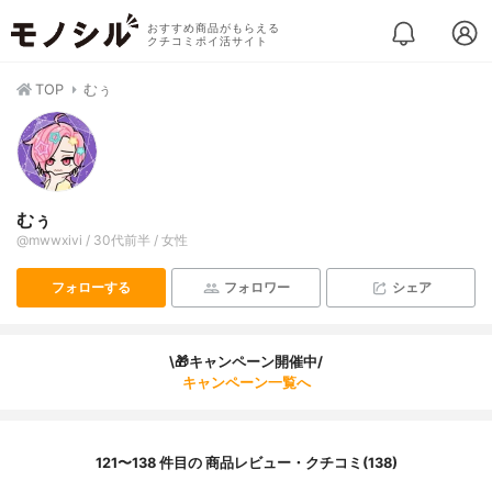
おすすめ商品がもらえる
クチコミポイ活サイト
TOP
むぅ
むぅ
@mwwxivi / 30代前半 / 女性
フォローする
フォロワー
シェア
\🎁キャンペーン開催中/
キャンペーン一覧へ
121〜138 件目の 商品レビュー・クチコミ(138)