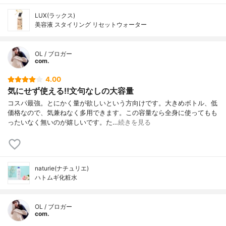
LUX(ラックス)
美容液 スタイリング リセットウォーター
OL / ブロガー
com.
4.00
気にせず使える‼︎文句なしの大容量
コスパ最強。とにかく量が欲しいという方向けです。大きめボトル、低
価格なので、気兼ねなく多用できます。この容量なら全身に使ってもも
ったいなく無いのが嬉しいです。た…
続きを見る
naturie(ナチュリエ)
ハトムギ化粧水
OL / ブロガー
com.