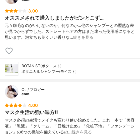
3.00
オススメされて購入しましたがピンとこず…
元々癖毛なのがいけないのか、何なのか…他のシャンプーとの歴然な差
が見つからずでした。ストレートヘアの方はまた違った使用感になると
思います。泡立ちも良くいい香りな…
続きを見る
BOTANIST(ボタニスト)
ボタニカルシャンプー(モイスト)
OL / ブロガー
com.
4.00
マスク生活の強い味方‼︎
マスク必須の生活でメイクも変わり使い始めました。これ一本で「美容
液」「乳液」「クリーム」「日焼け止め」「化粧下地」「ファンデーシ
ョン」の6つの機能を備えているの…
続きを見る