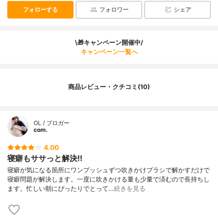
フォローする
フォロワー
シェア
\🎁キャンペーン開催中/
キャンペーン一覧へ
商品レビュー・クチコミ(10)
OL / ブロガー
com.
4.00
寝癖もササっと解決‼︎
寝癖が気になる箇所にワンプッシュずつ吹きかけブラシで解かすだけで
寝癖問題が解決します。一度に吹きかける量も少量で済むので長持ちし
ます。忙しい朝にぴったりでとって…
続きを見る