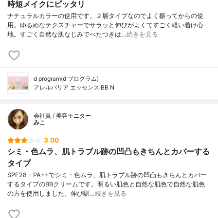
時短メイクにピッタリ
ナチュラルカラーの使用です。２層タイプなのでよく振ってからの使
用。ゆるめなテクスチャーでサラッと伸びがよくてすごく軽い着け心
地。すごく自然な肌なじみでべたつきは…
続きを見る
d program(d プログラム)
アレルバリア エッセンス BB N
会社員 / 美容モニター
みこ
3.00
シミ・色ムラ、肌トラブル跡の凹凸もきちんとカバーする
タイプ
SPF28・PA++でシミ・色ムラ、肌トラブル跡の凹凸もきちんとカバー
するタイプのBBクリームです。明るい肌色と自然な肌色で自然な肌色
の方を使用しました。伸び馴…
続きを見る