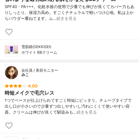
SPF40・PA+++。化粧水後の使用で少量でも伸びが良くてカバー力もあ
りしっとり。保湿力高め。すごくナチュラルで軽いつけ心地。私は上か
らパウダー重ねてます。ム…
続きを見る
雪肌精(SEKKISEI)
ホワイト BBクリーム
会社員 / 美容モニター
みこ
4.00
時短メイクで毛穴レス
1つでベースが仕上げられてすごく時短にピッタリ。チューブタイプで
出し口が小さいので少量ずつ出しやすいし汚れにくくて使いやすい容
器。クリームは伸びが良くて馴染みも…
続きを見る