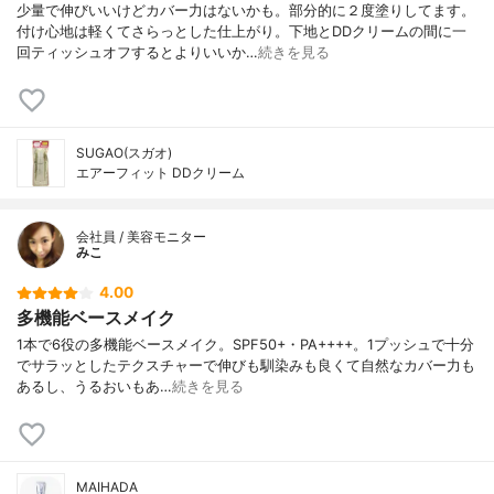
少量で伸びいいけどカバー力はないかも。部分的に２度塗りしてます。
付け心地は軽くてさらっとした仕上がり。下地とDDクリームの間に一
回ティッシュオフするとよりいいか…
続きを見る
SUGAO(スガオ)
エアーフィット DDクリーム
会社員 / 美容モニター
みこ
4.00
多機能ベースメイク
1本で6役の多機能ベースメイク。SPF50+・PA++++。1プッシュで十分
でサラッとしたテクスチャーで伸びも馴染みも良くて自然なカバー力も
あるし、うるおいもあ…
続きを見る
MAIHADA