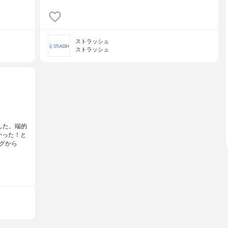
ストラッシュ
ストラッシュ
した。端的
かった！と
グから