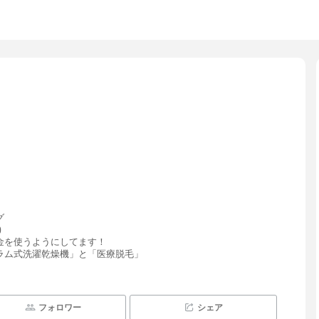
グ
)
金を使うようにしてます！
ラム式洗濯乾燥機」と「医療脱毛」
フォロワー
シェア