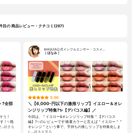
0 件目の 商品レビュー・クチコミ(297)
MAQUIA公式インフルエンサー・コスメ…
｜ほなみ｜
5.00
ト?全部
＼【6,000-円以下の激推リップ】イエロー＆オレ
ンジリップ特集?✨【デパコス編】／
そう！
今回は、＂イエロー&オレンジリップ特集＂【デパコス
です！✨既
編】?✨のレビューです!春夏カラーと言えば＂イエロー＂＂
せ…
続きを
オレンジ＂という事で、手持ちの推しリップを特集化しま
し…
続きを見る