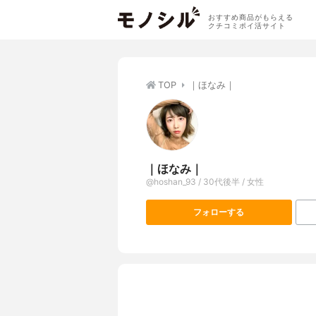
おすすめ商品がもらえる
クチコミポイ活サイト
TOP
｜ほなみ｜
｜ほなみ｜
@hoshan_93 / 30代後半 / 女性
フォローする