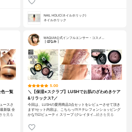
NAIL HOLIC(ネイルホリック)
ネイルホリック
MAQUIA公式インフルエンサー・コスメ…
｜ほなみ｜
5.00
全色一覧
＼【保湿×スクラブ】LUSHでお肌のざわめきケア
&リラックス?／
ュースさ
今回は、LUSHの愛用商品3点セットをレビューさせて頂き
最新版 全
ます!セット内容は、こちらっ!?(↑テレフォンショッピング
きを見る
かな?)☑︎ビューティ スリープ (クレイタイ…
続きを見る