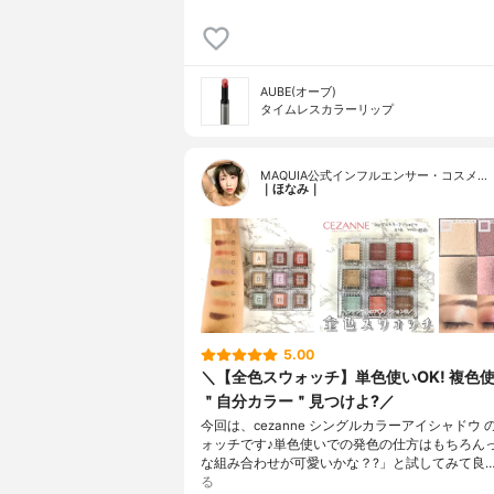
AUBE(オーブ)
タイムレスカラーリップ
MAQUIA公式インフルエンサー・コスメ…
｜ほなみ｜
5.00
＼【全色スウォッチ】単色使いOK! 複色使い
＂自分カラー＂見つけよ?／
今回は、cezanne シングルカラーアイシャドウ 
ォッチです♪単色使いでの発色の仕方はもちろんっ
な組み合わせが可愛いかな？?」と試してみて良
る