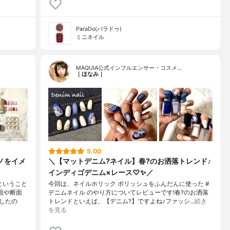
ParaDo(パラドゥ)
ミニネイル
MAQUIA公式インフルエンサー・コスメ…
｜ほなみ｜
5.00
ノをイメ
＼【マットデニム?ネイル】春?のお洒落トレンド♪
インディゴデニム×レース♡✨／
ということ
今回は、ネイルホリック ポリッシュをふんだんに使った #
面や断面
デニムネイル のやり方についてレビューです!春?のお洒落
したの
トレンドといえば、【デニム?】ですよね♪ファッシ…
続き
を見る