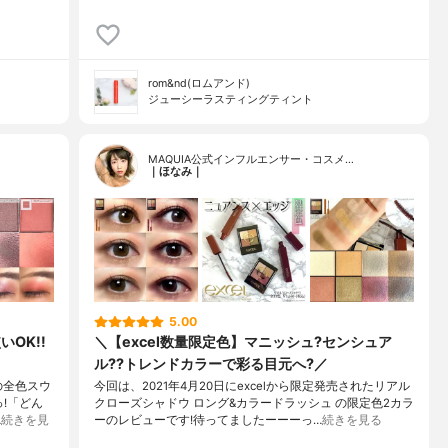
rom&nd(ロムアンド)
ジューシーラスティングティント
MAQUIA公式インフルエンサー・コスメ…
｜ほなみ｜
5.00
OK!!
＼【excel数量限定色】マニッシュ?センシュア
ル??トレンドカラーで彩る目元へ?／
の全色スウ
今回は、2021年4月20日にexcelから限定発売されたリアル
!「どん
クローズシャドウ ロング&カラードラッシュ の限定色2カラ
…
続きを見
ーのレビューです!待ってましたーーーっ…
続きを見る