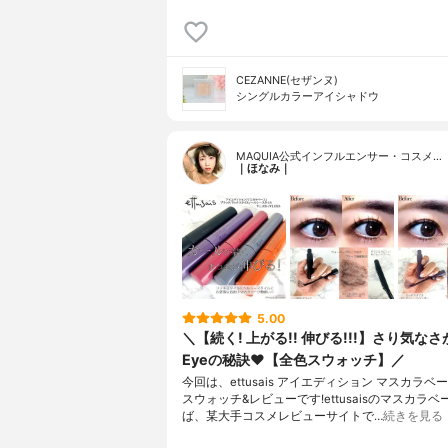
CEZANNE(セザンヌ)
シングルカラーアイシャドウ
MAQUIA公式インフルエンサー・コスメ…
｜ほなみ｜
5.00
＼【続く! 上がる!! 伸びる!!!】さり気な
Eyeの秘訣❤️【全色スウォッチ】／
今回は、ettusais アイエディション マスカラベ
スウォッチ&レビューです!ettusaisのマスカラ
ば、某大手コスメレビューサイトで…
続きを見る