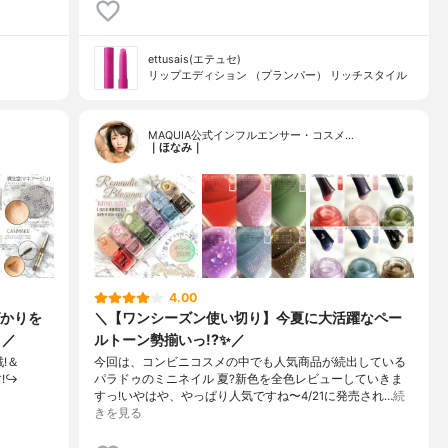
ettusais(エテュセ)
リップエディション （プランパー） リッチスタイル
MAQUIA公式インフルエンサー・コスメ…
｜ほなみ｜
4.00
かりを
＼【ワンシーズン使い切り】今夏に大活躍なペー
】／
ルトーン勢揃いっ!?✨／
!＆
今回は、コンビニコスメの中でも人気商品が続出している
!↪︎
パラドゥのミニネイル 夏?新色を全色レビューしていきま
すっ!いやはや、やっぱり人気ですね〜4/21に発売され…
続
きを見る