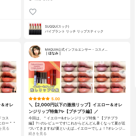
SUQQU(スック)
バイブラント リッチ リップスティック
MAQUIA公式インフルエンサー・コスメ…
｜ほなみ｜
5.00
ー＆オレ
＼【2,000円以下の激推リップ】イエロー＆オレ
ンジリップ特集?✨【プチプラ編】／
ドコス
今回は、＂イエロー&オレンジリップ特集＂【プチプラ
エロー＂＂
編】?✨のレビューです!これからどんどん暑くなって夏が近
を見る
づいてきますね?夏といえば…イエローでしょ！?オレンジ…
続きを見る