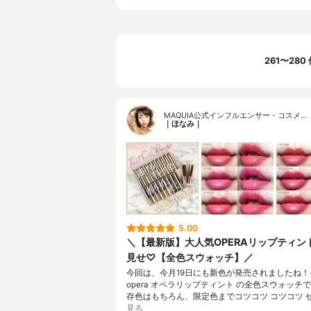
261〜28
MAQUIA公式インフルエンサー・コスメ…
｜ほなみ｜
5.00
＼【最新版】大人気OPERAリップティン
見せ♡【全色スウォッチ】／
今回は、今月19日にも新色が発売されましたね！
opera オペラリップティント の全色スウォッチ
存色はもちろん、限定色までコツコツ コツコツ 
見る