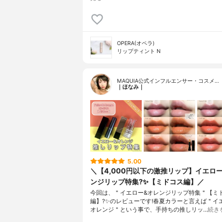
OPERA(オペラ)
リップティント N
MAQUIA公式インフルエンサー・コスメ…
｜ほなみ｜
5.00
＼【4,000円以下の激推リップ】イエロ
ンジリップ特集?✨【ミドコス編】／
今回は、＂イエロー&オレンジリップ特集＂ 【ミ
編】?✨のレビューです! 春夏カラーと言えば ＂イ
オレンジ＂という事で、 手持ちの推しリッ…
続き