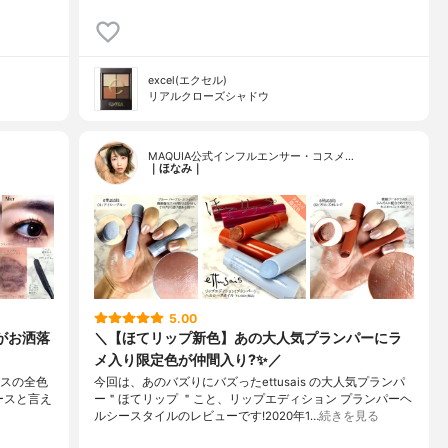
excel(エクセル)
リアルクローズシャドウ
MAQUIA公式インフルエンサー・コスメ…
｜ほなみ｜
5.00
さがお洒落
＼【ほてリップ新色】あの大人気プランパーにラ
メ入り限定色が仲間入り?✨／
ースの全色
今回は、あのバズりにバズったettusais の大人気プランパ
ベースと言え
ー＂ほてリップ ＂こと、リップエディション プランパーヘ
ルシースタイルのレビューです!2020年1…
続きを見る