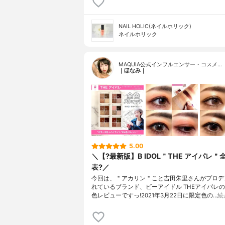
NAIL HOLIC(ネイルホリック)
ネイルホリック
MAQUIA公式インフルエンサー・コスメ…
｜ほなみ｜
5.00
＼【?最新版】B IDOL＂THE アイパレ＂
表?／
今回は、＂アカリン＂こと吉田朱里さんがプロデ
れているブランド、ビーアイドル THEアイパレの
色レビューですっ!2021年3月22日に限定色の…
続