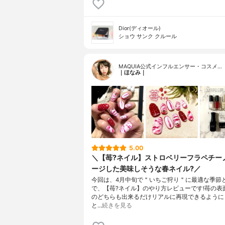
Dior(ディオール)
ショウ サンク クルール
MAQUIA公式インフルエンサー・コスメ…
｜ほなみ｜
5.00
＼【苺?ネイル】ストロベリーフラペチー
ージした美味しそうな春ネイル?／
今回は、4月中旬で＂いちご狩り＂に最適な季節
で、【苺?ネイル】のやり方レビューです!苺の表
のどちらも出来るだけリアルに再現できるように
と…
続きを見る