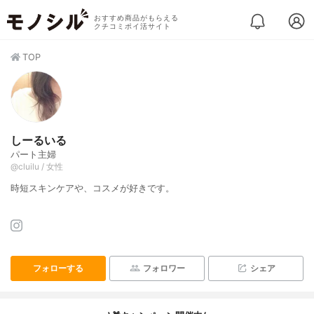
おすすめ商品がもらえる
クチコミポイ活サイト
TOP
しーるいる
パート主婦
@cluilu / 女性
時短スキンケアや、コスメが好きです。
フォローする
フォロワー
シェア