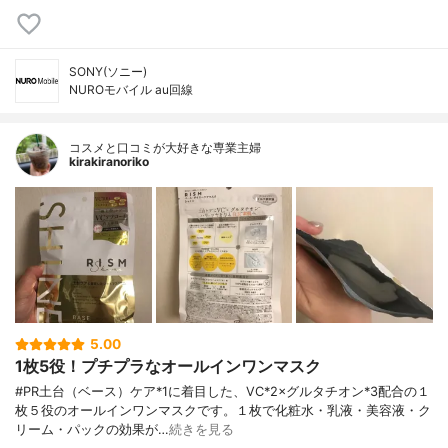
SONY(ソニー)
NUROモバイル au回線
コスメと口コミが大好きな専業主婦
kirakiranoriko
5.00
1枚5役！プチプラなオールインワンマスク
#PR土台（ベース）ケア*1に着目した、VC*2×グルタチオン*3配合の１
枚５役のオールインワンマスクです。１枚で化粧水・乳液・美容液・ク
リーム・パックの効果が…
続きを見る