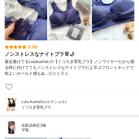
5.00
ノンストレスなナイトブラ🐰🌙
最近着けてるLulukushel.の【くつろぎ育乳ブラ】ノンワイヤーだから寝
る時に付けててもノンストレスなナイトブラだよ🐰🌙フロントホックで
程よいホールド感もあ…
続きを見る
Lulu Kushel(ルルクシェル)
くつろぎ育乳ブラ
化粧品検定3級
りな