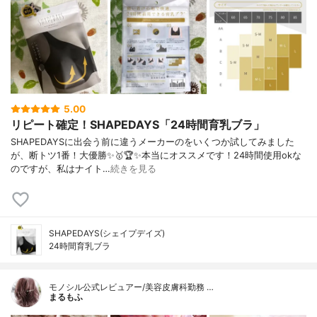
5.00
リピート確定！SHAPEDAYS「24時間育乳ブラ」
SHAPEDAYSに出会う前に‪違うメーカーのをいくつか試してみました
が、断トツ1番！大優勝✨🥇🏆✨‬本当にオススメです！24時間使用okな
のですが、私はナイト…
続きを見る
SHAPEDAYS(シェイプデイズ)
24時間育乳ブラ
モノシル公式レビュアー/美容皮膚科勤務 …
まるもふ