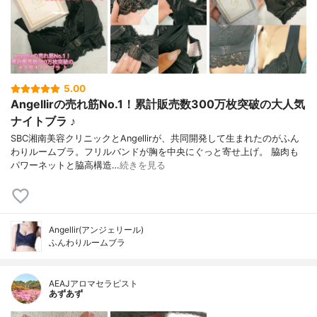
5.00
Angellirの売れ筋No.1！累計販売数300万枚突破の大人気
ナイトブラ ♪
SBC湘南美容クリニックとAngellirが、共同開発して生まれたのがふん
わりルームブラ。フリルバンドが胸を中央にぐっと寄せ上げ。 脇⾁も
パワーネットと脇⾼構造…
続きを見る
Angellir(アンジェリール)
ふんわりルームブラ
AEAJアロマセラピスト
あずあず