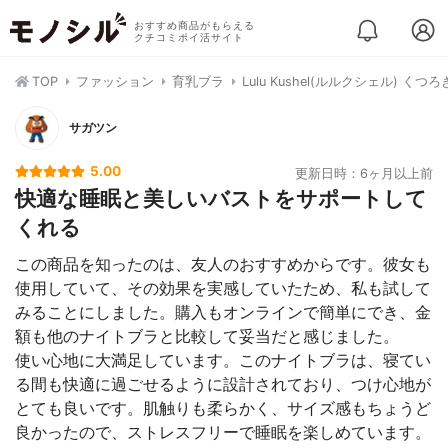
おすすめ商品がもらえる
クチコミポイ活サイト
TOP
ファッション
育乳ブラ
Lulu Kushel(ルルクシェル) く
サガツン
5.00
更新日時：6ヶ月以上前
快適な睡眠と美しいバストをサポートして
くれる
この商品を知ったのは、友人のおすすめからです。彼女も
使用していて、その効果を実感していたため、私も試して
みることにしました。購入もオンラインで簡単にでき、金
額も他のナイトブラと比較して妥当だと感じました。
使い心地に大満足しています。このナイトブラは、寝てい
る間も快適に過ごせるように設計されており、つけ心地が
とても良いです。肌触りも柔らかく、サイズ感もちょうど
良かったので、ストレスフリーで睡眠を楽しめています。