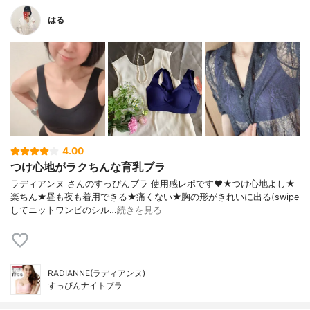
はる
4.00
つけ心地がラクちんな育乳ブラ
ラディアンヌ さんのすっぴんブラ 使用感レポです❤️★つけ心地よし★
楽ちん★昼も夜も着用できる★痛くない★胸の形がきれいに出る(swipe
してニットワンピのシル…
続きを見る
RADIANNE(ラディアンヌ)
すっぴんナイトブラ