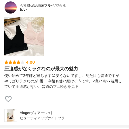
会社員(総合職)/ブルベ/混合肌
めい
4.00
圧迫感がなくラクなのが最大の魅力
使い始めて2年ほど経ちます😊安くないですし、見た目も普通ですが、
やっぱりラクなのが1番… 今後も使い続けそうです。<良い点>•着用し
ていて圧迫感がない。普通のブ…
続きを見る
Viage(ヴィアージュ)
ビューティアップナイトブラ