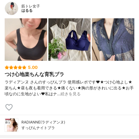
筋トレ女子
はるる
5.00
つけ心地楽ちんな育乳ブラ
ラディアンヌ さんのすっぴんブラ 使用感レポです❤️★つけ心地よし★
楽ちん★昼も夜も着用できる★痛くない★胸の形がきれいに出る★お手
頃なのに生地がよい❤️私はナ…
続きを見る
RADIANNE(ラディアンヌ)
すっぴんナイトブラ