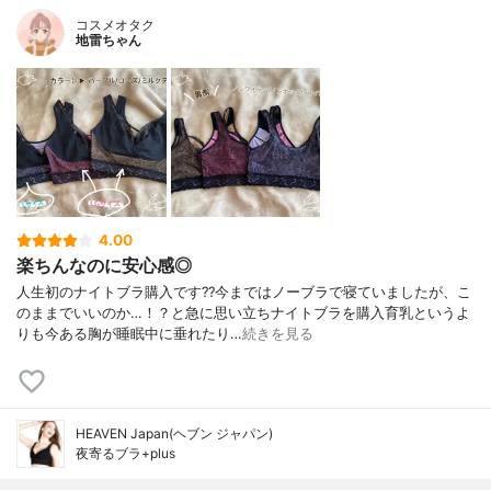
コスメオタク
地雷ちゃん
4.00
楽ちんなのに安心感◎
人生初のナイトブラ購入です??今まではノーブラで寝ていましたが、こ
のままでいいのか…！？と急に思い立ちナイトブラを購入育乳というよ
りも今ある胸が睡眠中に垂れたり…
続きを見る
HEAVEN Japan(ヘブン ジャパン)
夜寄るブラ+plus