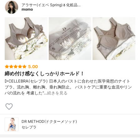
アラサー(イエベ Spring)🌷化粧品…
momo
5.00
締め付け感なくしっかりホールド！
▷CELLEBRA(セレブラ) 日本人のバストに合わせた医学発想のナイト
ブラ。流れ胸、離れ胸、垂れ胸防止。 バストケアに重要な血流やリン
パの流れを 考慮した"…
続きを見る
DR METHOD(ドクターメソッド)
セレブラ