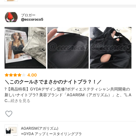
ブロガー
@eccoroco5
4.00
＼このクールさでまさかのナイトブラ？！／
?【商品特長】 GYDAデザイン監修? ボディエステティシャン共同開発の
新しいナイトブラ? 美容ブランド「AGARISM（アガリズム）」と、“L.A
C…
続きを見る
AGARISM(アガリズム)
×GYDA アップミースタイリングブラ