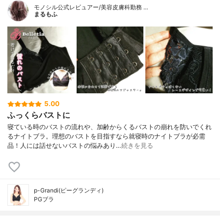
モノシル公式レビュアー/美容皮膚科勤務 …
まるもふ
5.00
ふっくらバストに
寝ている時のバストの流れや、加齢からくるバストの崩れを防いでくれ
るナイトブラ。理想のバストを目指すなら就寝時のナイトブラが必需
品！人には話せないバストの悩みあり…
続きを見る
p-Grandi(ピーグランディ)
PGブラ