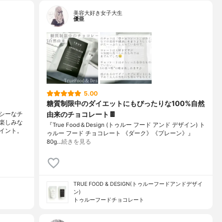
美容大好き女子大生
優亜
5.00
糖質制限中のダイエットにもぴったりな100%自然
由来のチョコレート🍫
シーなチ
楽しみな
『True Food＆Design (トゥルー フード アンド デザイン) ト
イント。
ゥルー フード チョコレート 《ダーク》《プレーン》』
80g…
続きを見る
TRUE FOOD & DESIGN(トゥルーフードアンドデザイ
ン)
トゥルーフードチョコレート