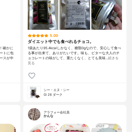
5.00
ダイエット中でも食べれるチョコ。
！確かに
1袋あたり95.4kcalしかなく、糖類0gなので、安心して食べ
ートに包
る事が出来て、ありがたいです。味も、ビターな大人のチ
ースが中
ョコレートの味がして、重たくなく、とても美味…
続きを
見る
シー・エヌ・シー
Gi 26 ダーク
アラフォー会社員
かんな