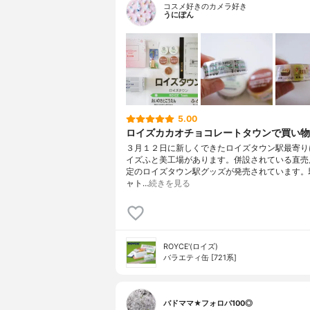
コスメ好きのカメラ好き
うにぽん
5.00
ロイズカカオチョコレートタウンで買い物
３月１２日に新しくできたロイズタウン駅最寄り
イズふと美工場があります。併設されている直売
定のロイズタウン駅グッズが発売されています。
ャト…
続きを見る
ROYCE'(ロイズ)
バラエティ缶 [721系]
バドママ★フォロバ100◎