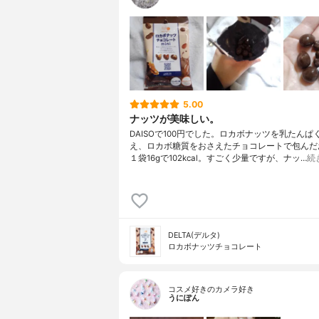
5.00
ナッツが美味しい。
DAISOで100円でした。ロカボナッツを乳たんぱ
え、ロカボ糖質をおさえたチョコレートで包んだ
１袋16gで102kcal。すごく少量ですが、ナッ…
続
DELTA(デルタ)
ロカボナッツチョコレート
コスメ好きのカメラ好き
うにぽん