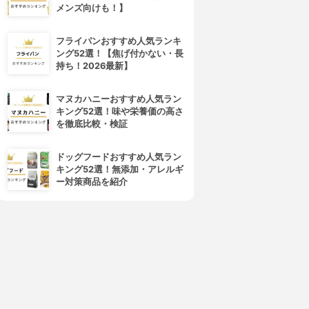
メンズ向けも！】
4位
5位
フライパンおすすめ人気ランキ
ング52選！【焦げ付かない・長
持ち！2026最新】
マヌカハニーおすすめ人気ラン
キング52選！味や栄養価の高さ
を徹底比較・検証
成城石井
People Tree(ピープルツリー)
ドッグフードおすすめ人気ラン
クーベルチュールカカオ72%
フェアトレードチョコレート
キング52選！無添加・アレルギ
3.61
3.60
(1)
(1)
ー対策商品を紹介
¥1,070
¥378