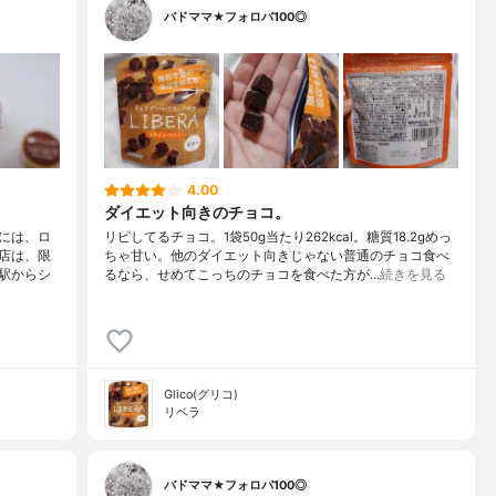
バドママ★フォロバ100◎
4.00
ダイエット向きのチョコ。
には、ロ
リピしてるチョコ。1袋50g当たり262kcal。糖質18.2gめっ
店は、限
ちゃ甘い。他のダイエット向きじゃない普通のチョコ食べ
駅からシ
るなら、せめてこっちのチョコを食べた方が…
続きを見る
Glico(グリコ)
リベラ
バドママ★フォロバ100◎