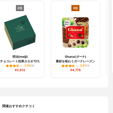
2位
3位
明治(meiji)
Ghana(ガーナ)
チョコレート効果カカオ72%
素材を味わうガーナレーズン
3.62
3.61
(3)
(1)
¥2,612
¥4,776
関連おすすめクチコミ