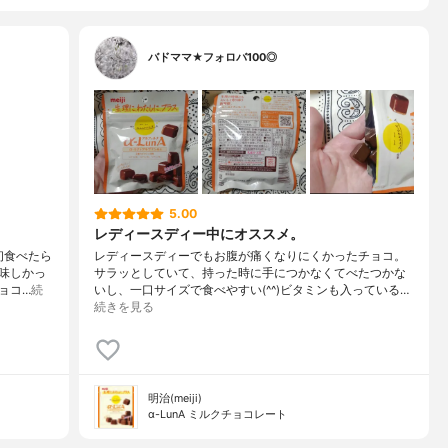
バドママ★フォロバ100◎
5.00
レディースディー中にオススメ。
初食べたら
レディースディーでもお腹が痛くなりにくかったチョコ。
味しかっ
サラッとしていて、持った時に手につかなくてべたつかな
ョコ…
続
いし、一口サイズで食べやすい(^^)ビタミンも入っている…
続きを見る
明治(meiji)
α-LunA ミルクチョコレート