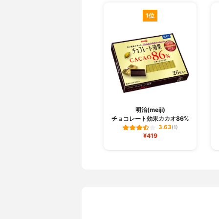
1位
明治(meiji)
チョコレート効果カカオ86%
3.63
(1)
¥419