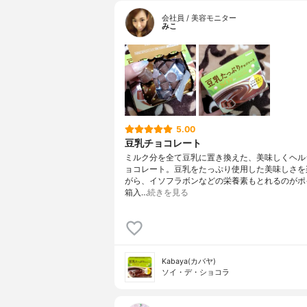
会社員 / 美容モニター
みこ
5.00
豆乳チョコレート
ミルク分を全て豆乳に置き換えた、美味しくヘル
ョコレート。豆乳をたっぷり使用した美味しさを
がら、イソフラボンなどの栄養素もとれるのがポ
箱入…
続きを見る
Kabaya(カバヤ)
ソイ・デ・ショコラ