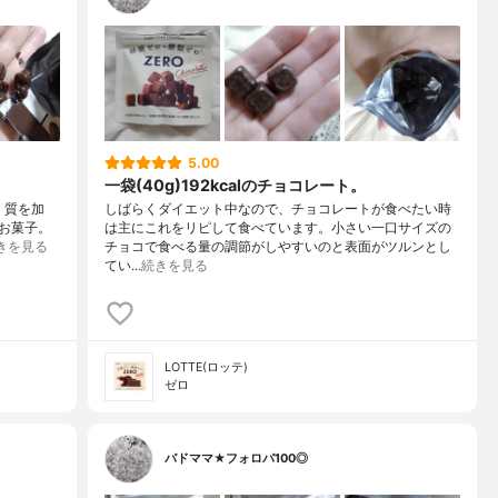
5.00
一袋(40g)192kcalのチョコレート。
く質を加
しばらくダイエット中なので、チョコレートが食べたい時
お菓子。
は主にこれをリピして食べています。小さい一口サイズの
きを見る
チョコで食べる量の調節がしやすいのと表面がツルンとし
てい…
続きを見る
LOTTE(ロッテ)
ゼロ
バドママ★フォロバ100◎