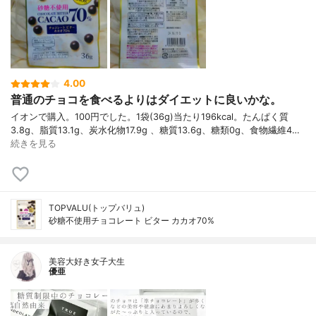
4.00
普通のチョコを食べるよりはダイエットに良いかな。
イオンで購入。100円でした。1袋(36g)当たり196kcal。たんぱく質
3.8g、脂質13.1g、炭水化物17.9g 、糖質13.6g、糖類0g、食物繊維4…
続きを見る
TOPVALU(トップバリュ)
砂糖不使用チョコレート ビター カカオ70%
美容大好き女子大生
優亜