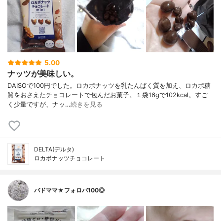
5.00
ナッツが美味しい。
DAISOで100円でした。ロカボナッツを乳たんぱく質を加え、ロカボ糖
質をおさえたチョコレートで包んだお菓子。１袋16gで102kcal。すご
く少量ですが、ナッ…
続きを見る
DELTA(デルタ)
ロカボナッツチョコレート
バドママ★フォロバ100◎