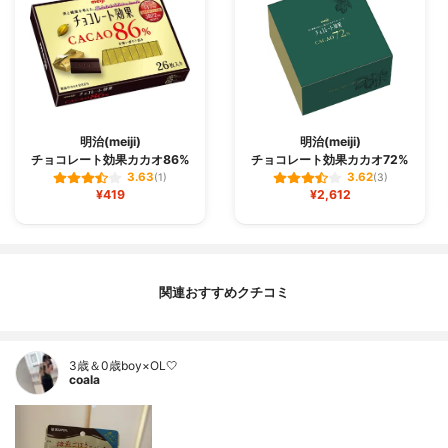
明治(meiji)
明治(meiji)
チョコレート効果カカオ86%
チョコレート効果カカオ72%
3.63
3.62
(1)
(3)
¥419
¥2,612
関連おすすめクチコミ
3歳＆0歳boy×OL🤍
coala