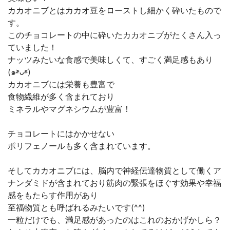
カカオニブとはカカオ豆をローストし細かく砕いたもので
す。
このチョコレートの中に砕いたカカオニブがたくさん入っ
ていました！
ナッツみたいな食感で美味しくて、すごく満足感もあり
(๑˃̵ᴗ˂̵)
カカオニブには栄養も豊富で
食物繊維が多く含まれており
ミネラルやマグネシウムが豊富！
チョコレートにはかかせない
ポリフェノールも多く含まれています。
そしてカカオニブには、脳内で神経伝達物質として働くア
ナンダミドが含まれており筋肉の緊張をほぐす効果や幸福
感をもたらす作用があり
至福物質とも呼ばれるみたいです(^^)
一粒だけでも、満足感があったのはこれのおかげかしら？