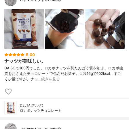
5.00
ナッツが美味しい。
DAISOで100円でした。ロカボナッツを乳たんぱく質を加え、ロカボ糖
質をおさえたチョコレートで包んだお菓子。１袋16gで102kcal。すご
く少量ですが、ナッ…
続きを見る
DELTA(デルタ)
ロカボナッツチョコレート