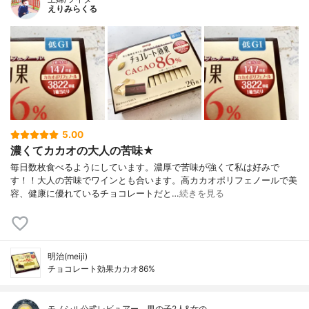
えりみらくる
5.00
濃くてカカオの大人の苦味★
毎日数枚食べるようにしています。濃厚で苦味が強くて私は好みで
す！！大人の苦味でワインとも合います。高カカオポリフェノールで美
容、健康に優れているチョコレートだと…
続きを見る
明治(meiji)
チョコレート効果カカオ86%
モノシル公式レビュアー、男の子2人&女の…