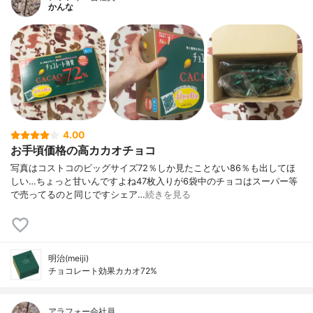
かんな
4.00
お手頃価格の高カカオチョコ
写真はコストコのビッグサイズ72％しか見たことない86％も出してほ
しい…ちょっと甘いんですよね47枚入りが6袋中のチョコはスーパー等
で売ってるのと同じですシェア…
続きを見る
明治(meiji)
チョコレート効果カカオ72%
アラフォー会社員