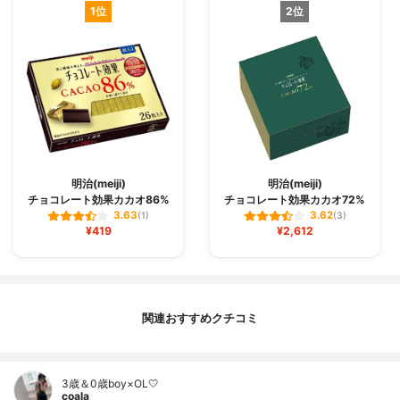
1位
2位
明治(meiji)
明治(meiji)
チョコレート効果カカオ86%
チョコレート効果カカオ72%
3.63
3.62
(1)
(3)
¥419
¥2,612
関連おすすめクチコミ
3歳＆0歳boy×OL🤍
coala