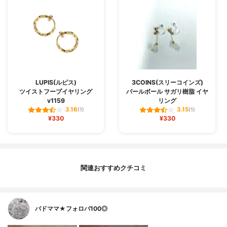
LUPIS(ルピス)
3COINS(スリーコインズ)
ツイストフープイヤリング
パールボール サガリ樹脂 イヤ
v1159
リング
3.16
3.15
(1)
(1)
¥330
¥330
関連おすすめクチコミ
バドママ★フォロバ100◎