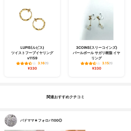
LUPIS(ルピス)
3COINS(スリーコインズ)
ツイストフープイヤリング
パールボール サガリ樹脂 イヤ
v1159
リング
3.16
3.15
(1)
(1)
¥330
¥330
関連おすすめクチコミ
バドママ★フォロバ100◎