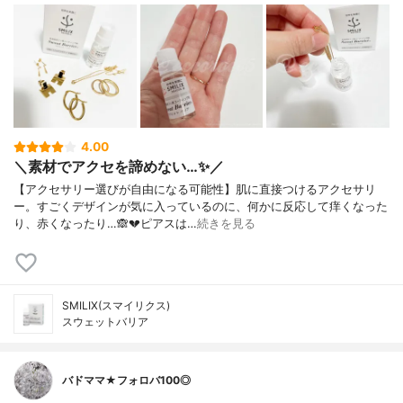
4.00
＼素材でアクセを諦めない…✨／
【アクセサリー選びが自由になる可能性】肌に直接つけるアクセサリ
ー。⁡すごくデザインが気に入っているのに、何かに反応して痒くなった
り、赤くなったり…🙈💔⁡ピアスは…
続きを見る
SMILIX(スマイリクス)
スウェットバリア
バドママ★フォロバ100◎