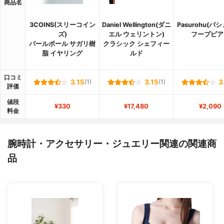
商品名
3COINS(スリーコイン
Daniel Wellington(ダニ
Pasurohu(パ
ズ)
エル ウェリントン)
フープピア
パールボール サガリ樹
クラシック シェフィー
脂 イヤリング
ルド
口コミ
3.15
(1)
3.15
(1)
3
評価
値段
¥330
¥17,480
¥2,090
料金
腕時計・アクセサリー・ジュエリー関連の関連商
品