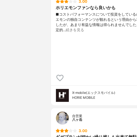
3.00
ホリエモンファンなら良いかも
■コストパフォーマンスについて投資をしている
エモンの独自コンテンツが観れるという理由から
したが、あまり有益な情報は得られませんでした
定的…
続きを見る
X-mobile(エックスモバイル)
HORIE MOBILE
自営業
八ヶ岳
3.00
ギガプランが細かい繰り越しも出来て無駄