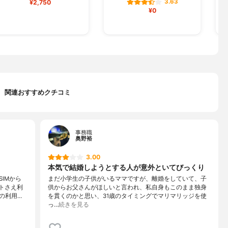
3.63
¥2,750
¥0
関連おすすめクチコミ
事務職
奥野裕
3.00
本気で結婚しようとする人が意外といてびっくり
IMから
まだ小学生の子供がいるママですが、離婚をしていて、子
ットさえ利
供からお父さんがほしいと言われ、私自身もこのまま独身
の利用…
を貫くのかと思い、31歳のタイミングでマリマリッジを使
っ…
続きを見る