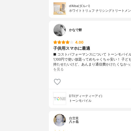
d'Alba(ダルバ)
ホワイトトリュフ ナリシングトリートメ
かなで餅
4.00
子供用スマホに最適
■ コストパフォーマンスについて トーンモバイ
1,100円で使い放題ってめちゃくちゃ安い！ 子ど
持たせたいけど、あんまり通信費かけたくなかっ
を見る
DTI(ディーティーアイ)
トーンモバイル
自営業
八ヶ岳