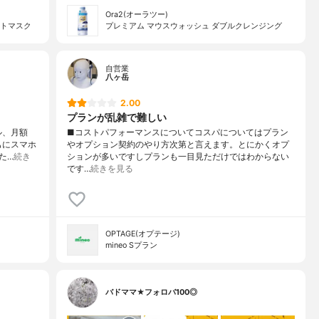
Ora2(オーラツー)
ントマスク
プレミアム マウスウォッシュ ダブルクレンジング
自営業
八ヶ岳
2.00
プランが乱雑で難しい
ル、月額
■コストパフォーマンスについてコスパについてはプラン
もにスマホ
やオプション契約のやり方次第と言えます。とにかくオプ
た…
続き
ションが多いですしプランも一目見ただけではわからない
です…
続きを見る
OPTAGE(オプテージ)
mineo Sプラン
バドママ★フォロバ100◎