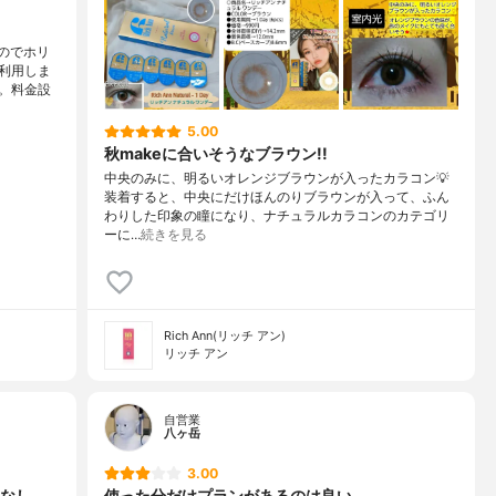
のでホリ
利用しま
。料金設
5.00
秋makeに合いそうなブラウン!!
中央のみに、明るいオレンジブラウンが入ったカラコン💡
装着すると、中央にだけほんのりブラウンが入って、ふん
わりした印象の瞳になり、ナチュラルカラコンのカテゴリ
ーに…
続きを見る
Rich Ann(リッチ アン)
リッチ アン
自営業
八ヶ岳
3.00
なし
使った分だけプランがあるのは良い