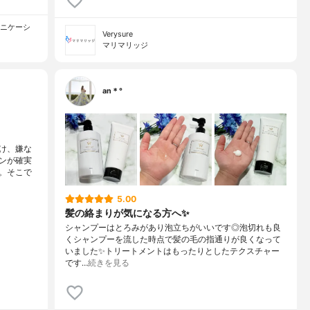
ュニケーシ
Verysure
マリマリッジ
an＊°
け、嫌な
ンが確実
。そこで
5.00
髪の絡まりが気になる方へ✨
シャンプーはとろみがあり泡立ちがいいです◎泡切れも良
くシャンプーを流した時点で髪の毛の指通りが良くなって
いました✨トリートメントはもったりとしたテクスチャー
です…
続きを見る