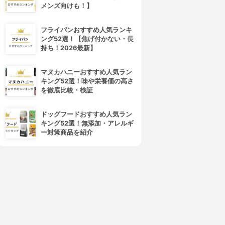
メンズ向けも！】
フライパンおすすめ人気ランキ
ング52選！【焦げ付かない・長
持ち！2026最新】
マヌカハニーおすすめ人気ラン
キング52選！味や栄養価の高さ
を徹底比較・検証
4位
5位
ドッグフードおすすめ人気ラン
キング52選！無添加・アレルギ
ー対策商品を紹介
MERICAN EXPRESS(アメリ
JCB(ジェーシービー)
カン・エキスプレス)
ANA To Me CARD PASMO
ANA アメリカン・エキスプレ
JCB