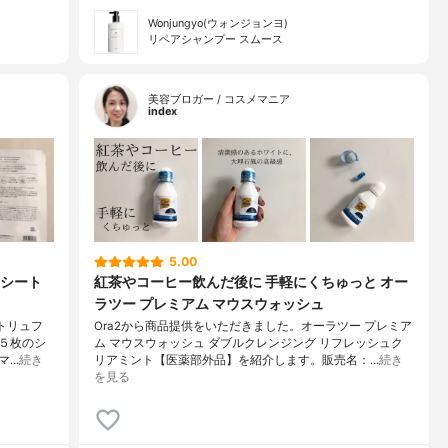
Wonjungyo(ウォンジョンヨ)
リペアシャンプー スムース
美容ブロガー / コスメマニア
index
5.00
シート
紅茶やコーヒー飲んだ後に 手軽にくちゅっと オー
ラツー プレミアム マウスウォッシュ
トトリュフ
Ora2から商品提供をいただきました。オーラツー プレミア
５枚のシ
ム マウスウォッシュ ダブルクレンジング リフレッシュク
マ…
続き
リアミント【医薬部外品】を紹介します。販売名：…
続き
を見る