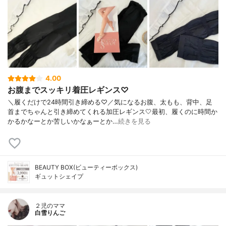
4.00
お腹までスッキリ着圧レギンス♡
＼履くだけで24時間引き締める♡／気になるお腹、太もも、背中、足
首までちゃんと引き締めてくれる加圧レギンス🤍最初、履くのに時間か
かるかなーとか苦しいかなぁーとか…
続きを見る
BEAUTY BOX(ビューティーボックス)
ギュットシェイプ
２児のママ
白雪りんご