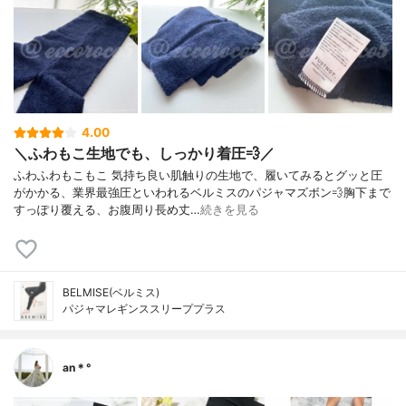
4.00
＼ふわもこ生地でも、しっかり着圧💨／
ふわふわもこもこ 気持ち良い肌触りの生地で、履いてみるとグッと圧
がかかる、業界最強圧といわれるベルミスのパジャマズボン💨⁡胸下まで
すっぽり覆える、お腹周り長め丈…
続きを見る
BELMISE(ベルミス)
パジャマレギンススリーププラス
an＊°