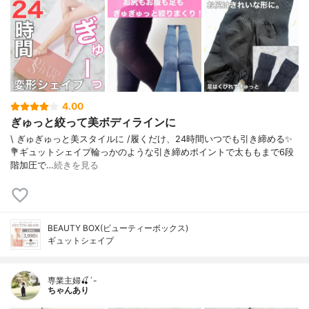
4.00
ぎゅっと絞って美ボディラインに
\ ぎゅぎゅっと美スタイルに /⁡⁡履くだけ、24時間いつでも引き締める✨⁡⁡⁡
💐ギュットシェイプ⁡⁡⁡輪っかのような引き締めポイントで太ももまで6段
階加圧で…
続きを見る
BEAUTY BOX(ビューティーボックス)
ギュットシェイプ
専業主婦🍒´-
ちゃんあり