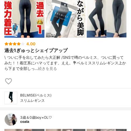
4.00
過去1ぎゅっとシェイプアップ
\ ついに手を出してみたら大正解 /⁡SNSで噂のベルミス、ついに買って
みた！！着圧系にハマってます、ええ。⁡⁡💐ベルミススリムレギンス⁡⁡上か
ら下まで全部しっ…
続きを見る
BELMISE(ベルミス)
スリムレギンス
3歳＆0歳boy×OL🤍
coala