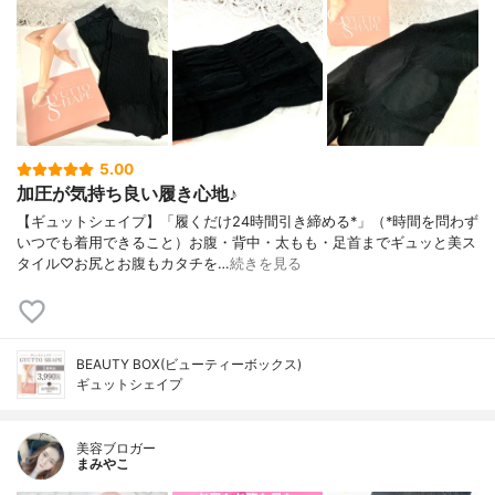
5.00
加圧が気持ち良い履き心地♪
【ギュットシェイプ】「履くだけ24時間引き締める*」（*時間を問わず
いつでも着用できること）お腹・背中・太もも・足首までギュッと美ス
タイル♡お尻とお腹もカタチを…
続きを見る
BEAUTY BOX(ビューティーボックス)
ギュットシェイプ
美容ブロガー
まみやこ