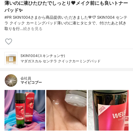
薄いのに液ひたひたでしっとり🤎メイク前にも良いトナー
パッド✨️
#PR SKIN1004さまから商品提供いただきました🤎♡⃛ SKIN1004 センテ
ラ クイック カーミングパッド薄いのに液ヒタヒタで、付けたあと拭き
取りを行…
続きを見る
SKIN1004(スキンチョンサ)
マダガスカル センテラ クイックカーミングパッド
会社員
マイピコブー