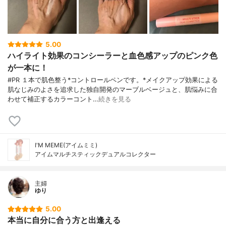
5.00
ハイライト効果のコンシーラーと血色感アップのピンク色
が一本に！
#PR １本で肌色整う*コントロールペンです。*メイクアップ効果による
肌なじみのよさを追求した独自開発のマーブルベージュと、肌悩みに合
わせて補正するカラーコント…
続きを見る
I'M MEME(アイムミミ)
アイムマルチスティックデュアルコレクター
主婦
ゆり
5.00
本当に自分に合う方と出逢える