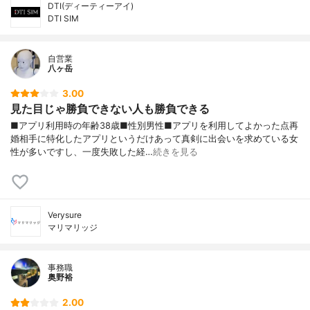
DTI(ディーティーアイ)
DTI SIM
自営業
八ヶ岳
3.00
見た目じゃ勝負できない人も勝負できる
■アプリ利用時の年齢38歳■性別男性■アプリを利用してよかった点再
婚相手に特化したアプリというだけあって真剣に出会いを求めている女
性が多いですし、一度失敗した経…
続きを見る
Verysure
マリマリッジ
事務職
奥野裕
2.00