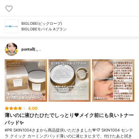
BIGLOBE(ビッグローブ)
BIGLOBEモバイル Aプラン
pontaჱ̒( . ̫ .
4.00
薄いのに液ひたひたでしっとり🤎メイク前にも良いトナー
パッド✨️
#PR SKIN1004さまから商品提供いただきました🤎♡⃛ SKIN1004 センテ
ラ クイック カーミングパッド薄いのに液ヒタヒタで、付けたあと拭き