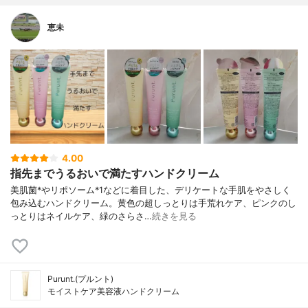
恵未
4.00
指先までうるおいで満たすハンドクリーム
美肌菌*やリポソーム*1などに着目した、デリケートな手肌をやさしく
包み込むハンドクリーム。黄色の超しっとりは手荒れケア、ピンクのし
っとりはネイルケア、緑のさらさ…
続きを見る
Purunt.(プルント)
モイストケア美容液ハンドクリーム