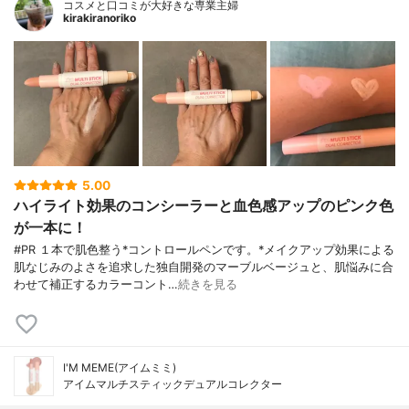
コスメと口コミが大好きな専業主婦
kirakiranoriko
5.00
ハイライト効果のコンシーラーと血色感アップのピンク色
が一本に！
#PR １本で肌色整う*コントロールペンです。*メイクアップ効果による
肌なじみのよさを追求した独自開発のマーブルベージュと、肌悩みに合
わせて補正するカラーコント…
続きを見る
I'M MEME(アイムミミ)
アイムマルチスティックデュアルコレクター