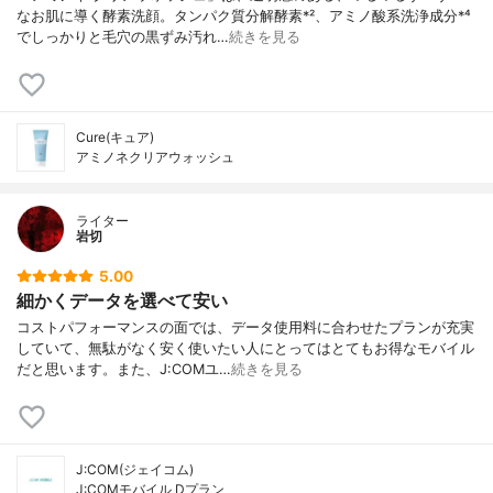
なお肌に導く酵素洗顔。タンパク質分解酵素*²、アミノ酸系洗浄成分*⁴
でしっかりと毛穴の黒ずみ汚れ…
続きを見る
Cure(キュア)
アミノネクリアウォッシュ
ライター
岩切
5.00
細かくデータを選べて安い
コストパフォーマンスの面では、データ使用料に合わせたプランが充実
していて、無駄がなく安く使いたい人にとってはとてもお得なモバイル
だと思います。また、J:COMユ…
続きを見る
J:COM(ジェイコム)
J:COMモバイル Dプラン