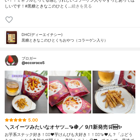
い！！ミネラルとってる感とうれしいコラーゲン入り♡ずっとあってほ
しいです！#黒糖ときなこのひとく…
続きを見る
DHC(ディーエイチシー)
黒糖ときなこのひとくちおやつ（コラーゲン入り）
ブロガー
@eccoroco5
5.00
＼スイーツみたいなオヤツ…🍠🍇／ 9/1新発売🛒🆕✨
お芋系スナック好き！🙋‍♀️❤️芋けんぴも大好き！！🙋‍♀️🍠❤️⁡ん？「ぶどう