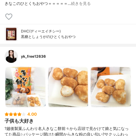
きなこのひとくちおやつ＝＝＝＝＝…
続きを見る
DHC(ディーエイチシー)
黒糖としょうがのひとくちおやつ
yk_free12636
4.00
子供も大好き
?越後製菓ふんわり名人きなこ餅前々から店頭で見かけて娘と気になっ
てた商品✨パッケージ開けた瞬間からきな粉の良い匂い?サクッふわっ