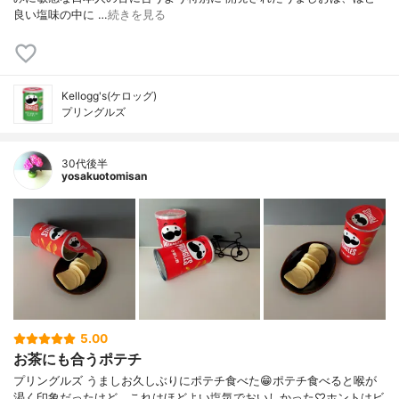
良い塩味の中に …
続きを見る
Kellogg's(ケロッグ)
プリングルズ
30代後半
yosakuotomisan
5.00
お茶にも合うポテチ
プリングルズ うましお久しぶりにポテチ食べた😁ポテチ食べると喉が
渇く印象だったけど、これはほどよい塩気でおいしかった♡ホントはビ