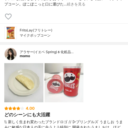
プコーン。ぽこぽこっと口に運びた…
続きを見る
FritoLay(フリトレー)
マイクポップコーン
アラサー(イエベ Spring)🌷化粧品…
momo
4.00
どのシーンにも大活躍
\\ 新しく生まれ変わったブランドロゴ // ▷プリングルズ うましお うま
みに敏感な日本人の舌に合うよう特別に 開発されたうましおは、ほど