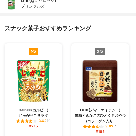
Kellogg's(ケロッグ)
プリングルズ
スナック菓子おすすめランキング
1位
2位
Calbee(カルビー)
DHC(ディーエイチシー)
じゃがりこサラダ
黒糖ときなこのひとくちおやつ
（コラーゲン入り）
3.63
(1)
¥215
3.62
(4)
¥185