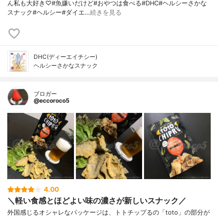
ん私も大好き♡#魚嫌いだけど#おやつは食べる#DHC#ヘルシーさかな
スナック#ヘルシー#ダイエ…
続きを見る
DHC(ディーエイチシー)
ヘルシーさかなスナック
ブロガー
@eccoroco5
4.00
＼軽い食感とほどよい味の濃さが新しいスナック／
外国感じるオシャレなパッケージは、トトチップるの「toto」の部分が