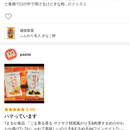
と食感で口の中で溶けるけどきな粉…
続きを見る
越後製菓
ふんわり名人 きなこ餅
pastel
5.00
ハマっています
?まるか食品 『ごま香る香る サクサク韓国風のり天&肉厚するめのやわ
らか揚げ? ✨?おしゃれで美味しいのり天&するめ天deワインナイト?✨ …