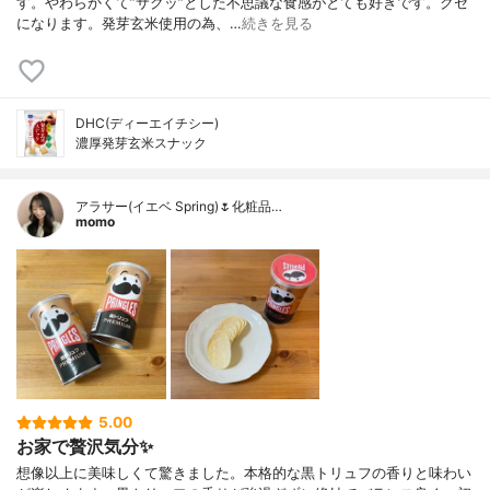
す。やわらかくて”サクッ”とした不思議な食感がとても好きです。クセ
になります。発芽玄米使用の為、…
続きを見る
DHC(ディーエイチシー)
濃厚発芽玄米スナック
アラサー(イエベ Spring)🌷化粧品…
momo
5.00
お家で贅沢気分✨
想像以上に美味しくて驚きました。本格的な黒トリュフの香りと味わい