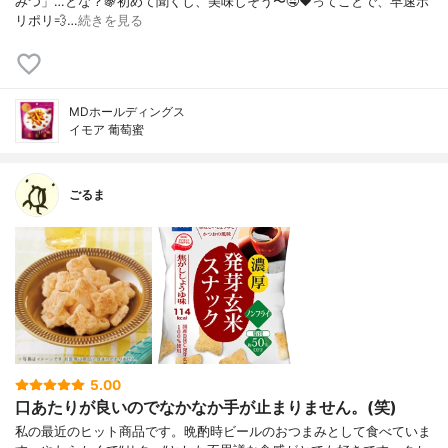
みつ」…とな？🍇⁡初めて聞くし、美味しそう〜🤤❤️⁡ってことで、早速ポ
リポリ💨⁡…
続きを見る
MDホールディングス
イモア 葡萄蜜
ごるま
5.00
口あたりが良いのでなかなか手が止まりません。(笑)
私の最近のヒット商品です。晩酌時ビールのおつまみとして食べていま