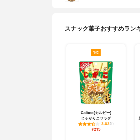
スナック菓子おすすめラン
1位
Calbee(カルビー)
じゃがりこサラダ
3.63
(1)
¥215