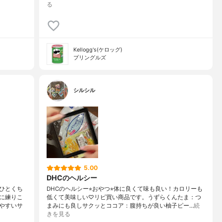
る
Kellogg's(ケロッグ)
プリングルズ
シルシル
5.00
DHCのヘルシー
ひとくち
DHCのヘルシー⭐︎おやつ⭐︎体に良くて味も良い！カロリーも
に練りこ
低くて美味しい♡リピ買い商品です。うずらくんたま：つ
やすいサ
まみにも良しサクッとココア：腹持ちが良い柚子ピー…
続
きを見る