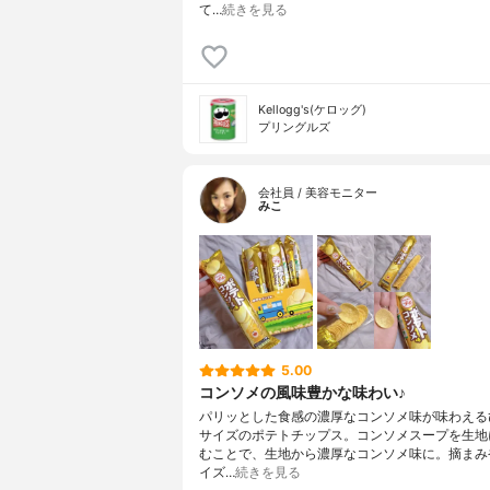
て…
続きを見る
Kellogg's(ケロッグ)
プリングルズ
会社員 / 美容モニター
みこ
5.00
コンソメの風味豊かな味わい♪
パリッとした食感の濃厚なコンソメ味が味わえる
サイズのポテトチップス。コンソメスープを生地
むことで、生地から濃厚なコンソメ味に。摘まみ
イズ…
続きを見る