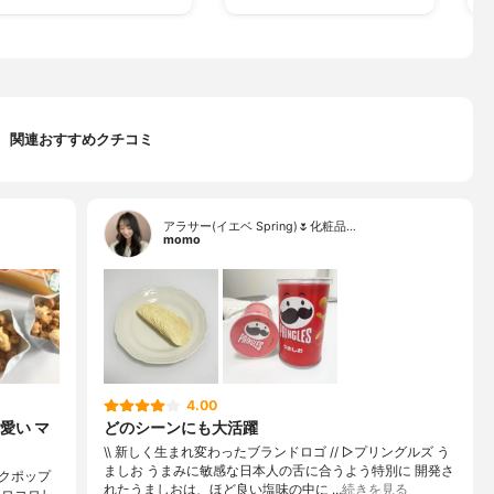
関連おすすめクチコミ
アラサー(イエベ Spring)🌷化粧品…
momo
4.00
愛い マ
どのシーンにも大活躍
\\ 新しく生まれ変わったブランドロゴ // ▷プリングルズ う
ましお うまみに敏感な日本人の舌に合うよう特別に 開発さ
クポップ
れたうましおは、ほど良い塩味の中に …
続きを見る