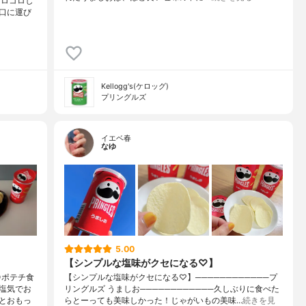
コロコロし
口に運び
Kellogg's(ケロッグ)
プリングルズ
イエベ春
なゆ
5.00
【シンプルな塩味がクセになる♡】
ポテチ食
【シンプルな塩味がクセになる♡】────────────プ
塩気でお
リングルズ うましお────────────久しぶりに食べた
とおもっ
らとーっても美味しかった！じゃがいもの美味…
続きを見