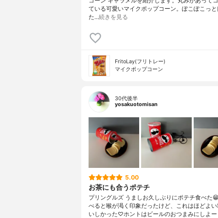
コーン キャラメルを紹介します。丸みがあって
ている可愛いマイクポップコーン。ぽこぽこっと
た…
続きを見る
FritoLay(フリトレー)
マイクポップコーン
30代後半
yosakuotomisan
5.00
お茶にも合うポテチ
プリングルズ うましお久しぶりにポテチ食べた
べると喉が渇く印象だったけど、これはほどよい
いしかった♡ホントはビールのおつまみにしよー