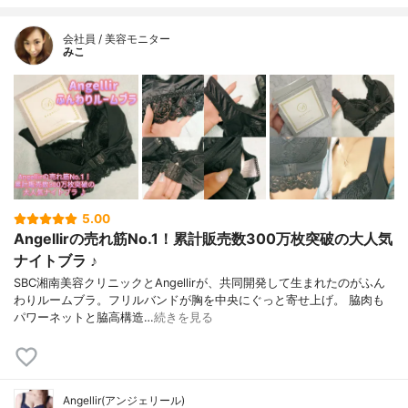
会社員 / 美容モニター
みこ
5.00
Angellirの売れ筋No.1！累計販売数300万枚突破の大人気
ナイトブラ ♪
SBC湘南美容クリニックとAngellirが、共同開発して生まれたのがふん
わりルームブラ。フリルバンドが胸を中央にぐっと寄せ上げ。 脇⾁も
パワーネットと脇⾼構造…
続きを見る
Angellir(アンジェリール)