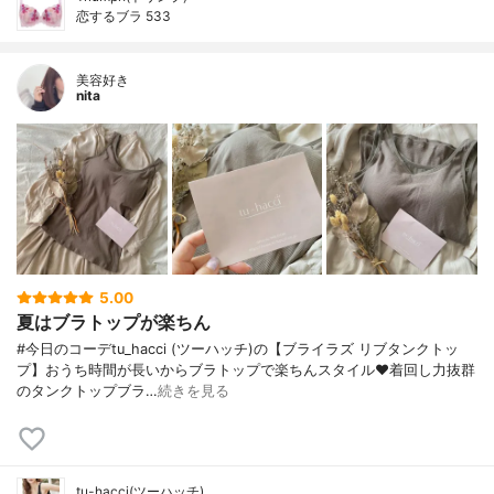
恋するブラ 533
美容好き
nita
5.00
夏はブラトップが楽ちん
#今日のコーデtu_hacci (ツーハッチ)の【ブライラズ リブタンクトッ
プ】おうち時間が長いからブラトップで楽ちんスタイル❤️着回し力抜群
のタンクトップブラ…
続きを見る
tu-hacci(ツーハッチ)