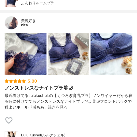
ふんわりルームブラ
美容好き
nita
5.00
ノンストレスなナイトブラ🐰🌙
最近着けてるLulukushel.の【くつろぎ育乳ブラ】ノンワイヤーだから寝
る時に付けててもノンストレスなナイトブラだよ🐰🌙フロントホックで
程よいホールド感もあ…
続きを見る
Lulu Kushel(ルルクシェル)