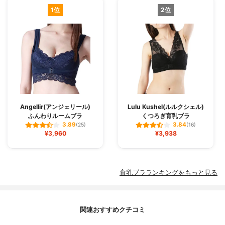
1位
2位
Angellir(アンジェリール)
Lulu Kushel(ルルクシェル)
ふんわりルームブラ
くつろぎ育乳ブラ
3.89
3.84
(25)
(16)
¥3,960
¥3,938
育乳ブラランキングをもっと見る
関連おすすめクチコミ