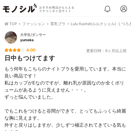
おすすめ商品がもらえる
クチコミポイ活サイト
TOP
ファッション
育乳ブラ
Lulu Kushel(ルルクシェル) く
大学生/ダンサー
yumeka
4.00
更新日時：6ヶ月以上前
日中もつけてます
もう何年もこちらのナイトブラを愛用しています。本当に
良い商品です！
私はカップがEなのですが、離れ乳が原因なのか全くボリ
ュームがあるように見えません・・・。
ずっと悩んでいました。
でもこれをつけると谷間ができて、とってもふっくら綺麗
な胸に見えます。
外すと戻りはしますが、少しずつ補正されてきている気も