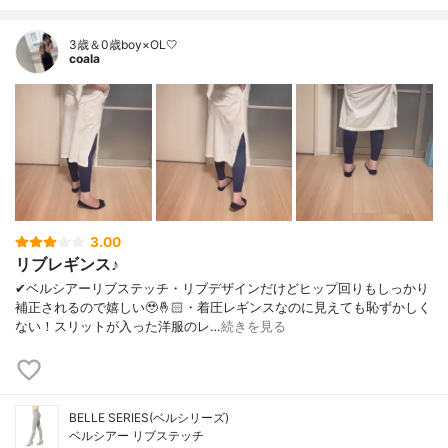
3歳＆0歳boy×OL🤍
coala
3.00
リブレギンス♪
✔︎ベルシアーリブステッチ・リブデザインだけどヒップ回りもしっかり
補正されるので嬉しい🥹🤞🏻・着圧レギンスなのに見えても恥ずかしく
ない！スリットが入った洋服のレ…
続きを見る
BELLE SERIES(ベルシリーズ)
ベルシアー リブステッチ