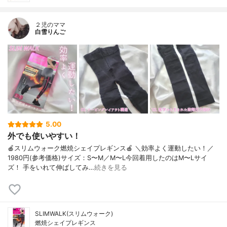
２児のママ
白雪りんご
5.00
外でも使いやすい！
🍎スリムウォーク燃焼シェイプレギンス🍎 ＼効率よく運動したい！／
1980円(参考価格)サイズ：S〜M／M〜L今回着用したのはM〜Lサイ
ズ！ 手をいれて伸ばしてみ…
続きを見る
SLIMWALK(スリムウォーク)
燃焼シェイプレギンス