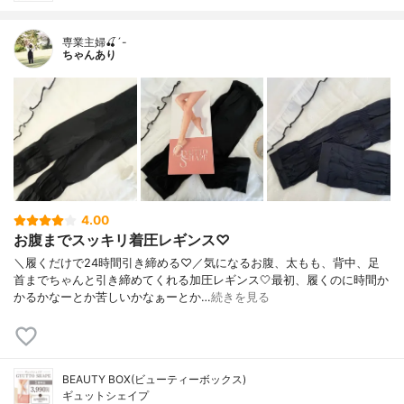
専業主婦🍒´-
ちゃんあり
4.00
お腹までスッキリ着圧レギンス♡
＼履くだけで24時間引き締める♡／気になるお腹、太もも、背中、足
首までちゃんと引き締めてくれる加圧レギンス🤍最初、履くのに時間か
かるかなーとか苦しいかなぁーとか…
続きを見る
BEAUTY BOX(ビューティーボックス)
ギュットシェイプ