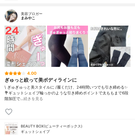
美容ブロガー
まみやこ
4.00
ぎゅっと絞って美ボディラインに
\ ぎゅぎゅっと美スタイルに /⁡⁡履くだけ、24時間いつでも引き締める✨⁡⁡⁡
💐ギュットシェイプ⁡⁡⁡輪っかのような引き締めポイントで太ももまで6段
階加圧で…
続きを見る
BEAUTY BOX(ビューティーボックス)
ギュットシェイプ