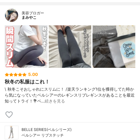
美容ブロガー
まみやこ
5.00
秋冬の私服はこれ！
\ 秋冬こそおしゃれにスリムに！ /⁡楽天ランキング1位を獲得してた時か
ら気になっていたベルシアーのレギンス⁡リブレギンスがあることを最近
知ってトライ！⁡⁡💐ベ…
続きを見る
BELLE SERIES(ベルシリーズ)
ベルシアー リブステッチ