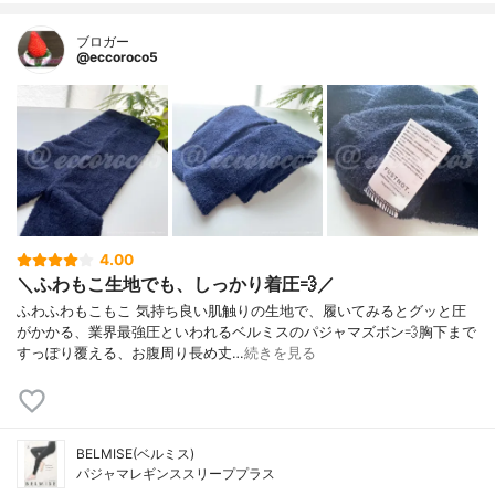
ブロガー
@eccoroco5
4.00
＼ふわもこ生地でも、しっかり着圧💨／
ふわふわもこもこ 気持ち良い肌触りの生地で、履いてみるとグッと圧
がかかる、業界最強圧といわれるベルミスのパジャマズボン💨⁡胸下まで
すっぽり覆える、お腹周り長め丈…
続きを見る
BELMISE(ベルミス)
パジャマレギンススリーププラス