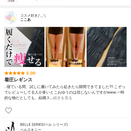
コスメ好き₍ᐢ.ˬ.ᐢ₎
ここあ
5.00
着圧レギンス
..寝ている間、試しに履いてみたら起きたら隙間できてました??.こぞっ
てレビューしてる人が多いとこおゆうのは信じないんですがwww.一時
的な物だとしても、結構ス…
続きを見る
BELLE SERIES(ベル シリーズ)
ベルスキニー