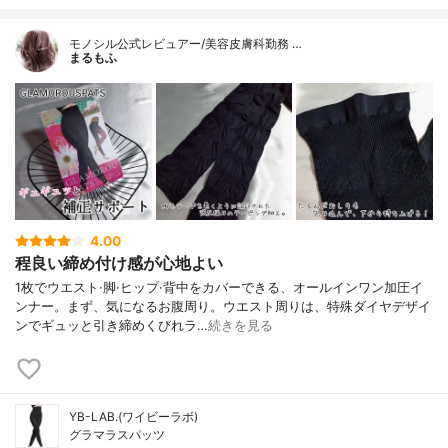
モノシル公式レビュアー/美容皮膚科勤務 …
まるもふ
4.00
程良い締め付け感が心地よい
1枚でウエスト·脚·ヒップ·背中をカバーできる、オールインワン加圧イ
ンナー。まず、気になるお腹周り。ウエスト周りは、特殊ダイヤデザイ
ンでギュッと引き締めくびれラ…
続きを見る
YB-LAB.(ワイビーラボ)
グラマラスパッツ