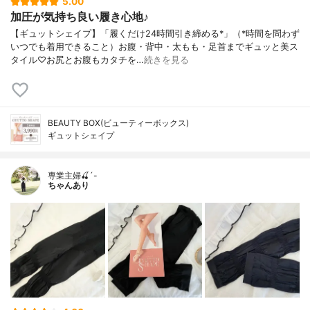
5.00
加圧が気持ち良い履き心地♪
【ギュットシェイプ】「履くだけ24時間引き締める*」（*時間を問わず
いつでも着用できること）お腹・背中・太もも・足首までギュッと美ス
タイル♡お尻とお腹もカタチを…
続きを見る
BEAUTY BOX(ビューティーボックス)
ギュットシェイプ
専業主婦🍒´-
ちゃんあり