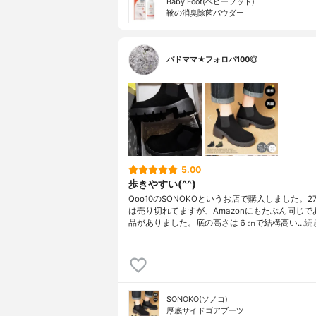
Baby Foot(ベビーフット)
靴の消臭除菌パウダー
バドママ★フォロバ100◎
5.00
歩きやすい(^^)
Qoo10のSONOKOというお店で購入しました。2
は売り切れてますが、Amazonにもたぶん同じで
品がありました。底の高さは６㎝で結構高い…
続
SONOKO(ソノコ)
厚底サイドゴアブーツ