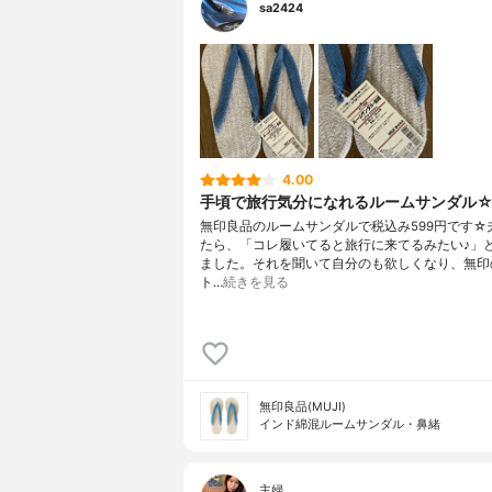
sa2424
4.00
手頃で旅行気分になれるルームサンダル
無印良品のルームサンダルで税込み599円です☆
たら、「コレ履いてると旅行に来てるみたい♪」
ました。それを聞いて自分のも欲しくなり、無印
ト…
続きを見る
無印良品(MUJI)
インド綿混ルームサンダル・鼻緒
主婦