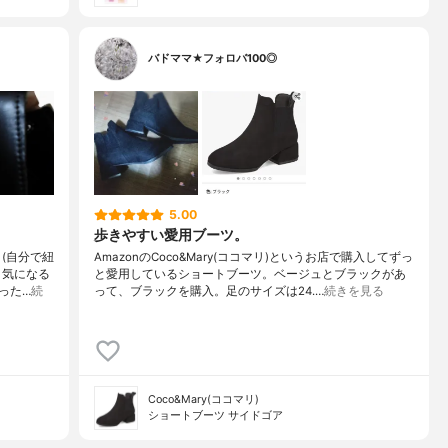
バドママ★フォロバ100◎
5.00
歩きやすい愛用ブーツ。
(自分で紐
AmazonのCoco&Mary(ココマリ)というお店で購入してずっ
、気になる
と愛用しているショートブーツ。ベージュとブラックがあ
った…
続
って、ブラックを購入。足のサイズは24.…
続きを見る
Coco&Mary(ココマリ)
ショートブーツ サイドゴア