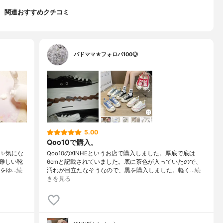
関連おすすめクチコミ
バドママ★フォロバ100◎
5.00
Qoo10で購入。
た✨気にな
Qoo10のXINHEというお店で購入しました。厚底で底は
難しい靴
6cmと記載されていました。底に茶色が入っていたので、
靴をゆ…
続
汚れが目立たなそうなので、黒を購入しました。軽く…
続
きを見る