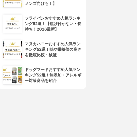
メンズ向けも！】
4位
5位
フライパンおすすめ人気ランキ
ング52選！【焦げ付かない・長
持ち！2026最新】
マヌカハニーおすすめ人気ラン
キング52選！味や栄養価の高さ
を徹底比較・検証
AISON SPECIAL(メーション
ROSY LILY(ロジーリリー)
ドッグフードおすすめ人気ラン
スペシャル)
スターターキット
キング52選！無添加・アレルギ
京産メッシュストラップ厚底
3.15
(2)
ー対策商品を紹介
アビブラムソールスポーツサ
¥3,300
ンダル
3.15
(1)
¥25,300