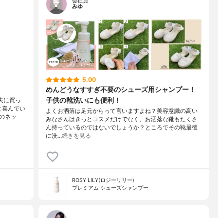
会社員
みゆ
5.00
☆
めんどうなすすぎ不要のシューズ用シャンプー！
子供の靴洗いにも便利！
夫に買っ
と喜んでい
よくお洒落は足元からって言いますよね？美容意識の高い
のネッ
みなさんはきっとコスメだけでなく、お洒落な靴もたくさ
ん持っているのではないでしょうか？ところでその靴最後
に洗…
続きを見る
ROSY LILY(ロジーリリー)
プレミアム シューズシャンプー