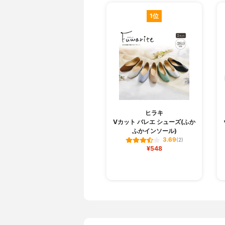
1位
ヒラキ
Vカット バレエ シューズ(ふか
ふかインソール)
3.69
(2)
¥548