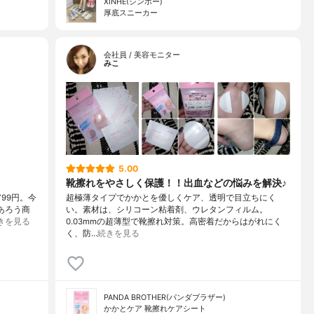
XINHE(シンホー)
厚底スニーカー
会社員 / 美容モニター
みこ
5.00
靴擦れをやさしく保護！！出血などの悩みを解決♪
799円。今
超極薄タイプでかかとを優しくケア、透明で目立ちにく
あろう商
い。素材は、シリコーン粘着剤、ウレタンフィルム。
きを見る
0.03mmの超薄型で靴擦れ対策。高密着だからはがれにく
く、防…
続きを見る
PANDA BROTHER(パンダブラザー)
かかとケア 靴擦れケアシート