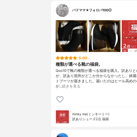
バドママ★フォロバ100◎
5.00
種類が選べる靴の福袋。
Qoo10で靴の種類が選べる福袋を購入。訳あり
が、訳あり箇所がどこか分からなかったし、綺麗
トブーツが届きました。届いたのはヒール高めの
が…
続きを見る
minky me(ミンキーミー)
訳ありシューズ2点 福袋