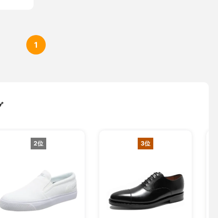
1
グ
2位
3位