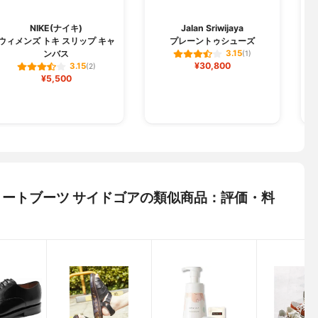
M
NIKE(ナイキ)
Jalan Sriwijaya
ウィメンズ トキ スリップ キャ
プレーントゥシューズ
東
ンバス
3.15
(1)
エ
¥30,800
3.15
(2)
¥5,500
) ショートブーツ サイドゴアの類似商品：評価・料