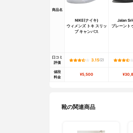
商品名
NIKE(ナイキ)
Jalan Sr
ウィメンズ トキ スリッ
プレーント
プ キャンバス
口コミ
3.15
(2)
評価
値段
¥5,500
¥30,
料金
靴の関連商品