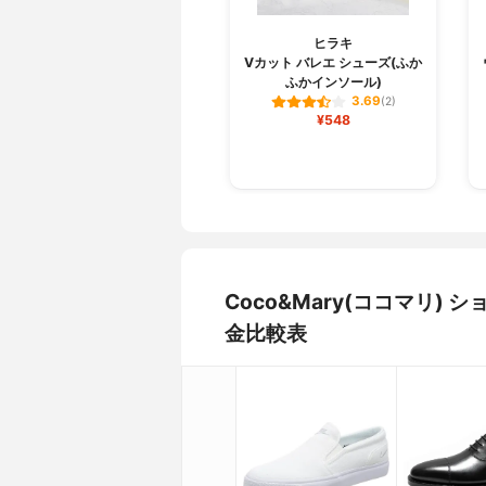
ヒラキ
Vカット バレエ シューズ(ふか
ふかインソール)
3.69
(2)
¥548
Coco&Mary(ココマリ
金比較表