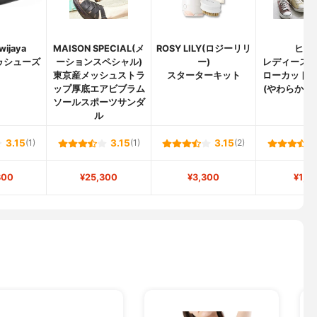
iwijaya
MAISON SPECIAL(メ
ROSY LILY(ロジーリリ
ヒラ
ゥシューズ
ーションスペシャル)
ー)
レディース
東京産メッシュストラ
スターターキット
ローカット
ップ厚底エアビブラム
(やわらかイ
ソールスポーツサンダ
ル
3.15
(1)
3.15
(1)
3.15
(2)
800
¥25,300
¥3,300
¥1,0