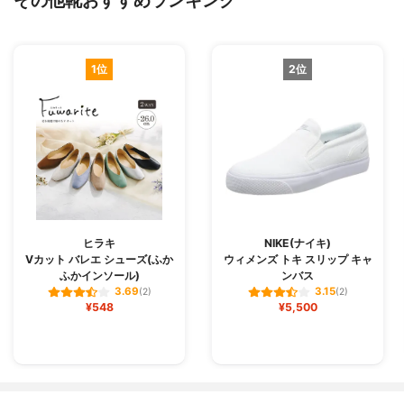
その他靴おすすめランキング
1位
2位
ヒラキ
NIKE(ナイキ)
Vカット バレエ シューズ(ふか
ウィメンズ トキ スリップ キャ
ふかインソール)
ンバス
3.69
3.15
(2)
(2)
¥548
¥5,500