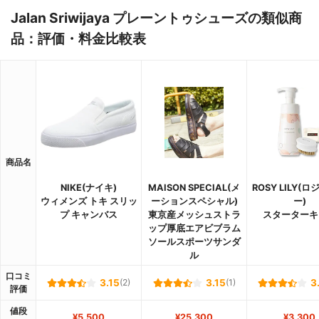
Jalan Sriwijaya プレーントゥシューズの類似商
品：評価・料金比較表
商品名
NIKE(ナイキ)
MAISON SPECIAL(メ
ROSY LILY(
ウィメンズ トキ スリッ
ーションスペシャル)
ー)
プ キャンバス
東京産メッシュストラ
スターターキ
ップ厚底エアビブラム
ソールスポーツサンダ
ル
口コミ
3.15
(2)
3.15
(1)
3
評価
値段
¥5,500
¥25,300
¥3,300