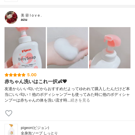
美 容 l o v e .
azu
5.00
赤ちゃん洗いはこれ一択👶💗
友達からいい匂いだからおすすめだよってゆわれて購入したんだけど本
当にいい匂い！他のボディシャンプーも使ってみた時に他のボディシャ
ンプーは赤ちゃんの体を洗い流す時…
続きを見る
pigeon(ピジョン)
全身泡ソープ しっとり