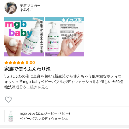
美容ブロガー
まみやこ
5.00
家族で使うふんわり泡
\ ふわふわの泡に全身を包む /⁡新生児から使えちゃう低刺激なボディウ
ォッシュ⁡⁡💐mgb babyベビーバブルボディウォッシュ⁡⁡肌に優しい天然植
物洗浄成分を…
続きを見る
mgb baby(エムジービー ベビー)
ベビーバブルボディウォッシュ