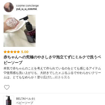
cosme concierge
yui_u_u_cosme
5.00
赤ちゃんへの究極のやさしさ♡泡立てずにミルクで洗うベ
ビーソープ
本気で赤ちゃんのことを考えて作られているのをとても感じるアイテム
♡使用感も洗い上がりも、大好きでした♬ぷるぷるでやわらかいクリー
ムは、とてもなめらか！塗り広げた…
続きを見る
BELTA(ベルタ)
ベビーソープ