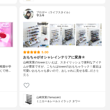
ブロガー（ライフスタイル）
サユキ
5.00
おもちゃがオシャレインテリアに変身☆
山崎実業のtowerといえば、スタイリッシュで便利なアイテ
幼稚園や学
ムが豊富ですが、こちらはtowerのおもちゃラック！最近は
くて特…
可愛いおもちゃも多いので、おしゃれに見せる収…
続きを
見る
山崎実業(Yamazaki)
ミニカー＆レールトイラック タワー