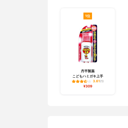
1位
丹平製薬
こどもハミガキ上手
3.61
(1)
¥309