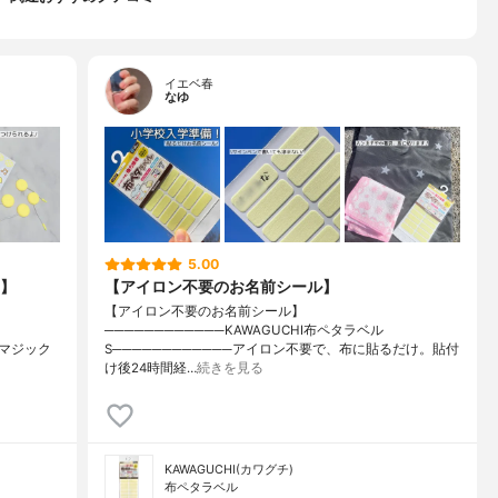
イエベ春
なゆ
5.00
】
【アイロン不要のお名前シール】
【アイロン不要のお名前シール】
────────────KAWAGUCHI布ペタラベル
、マジック
S────────────アイロン不要で、布に貼るだけ。貼付
け後24時間経…
続きを見る
KAWAGUCHI(カワグチ)
布ペタラベル