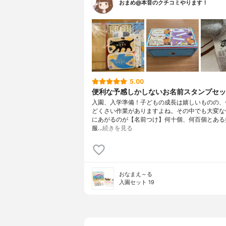
おまめ@本音のクチコミやります！
5.00
便利な予感しかしないお名前スタンプセッ
入園、入学準備！子どもの成長は嬉しいものの、
どくさい作業がありますよね。その中でも大変な
にあがるのが【名前つけ】何十個、何百個とある
服…
続きを見る
おなまえ～る
入園セット 19