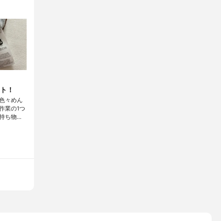
ト！
色々めん
作業の1つ
持ち物…