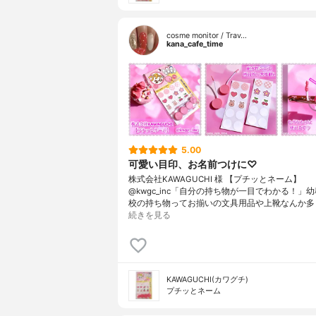
cosme monitor / Trav…
kana_cafe_time
5.00
可愛い目印、お名前つけに♡
株式会社KAWAGUCHI 様 【プチッとネーム】
@kwgc_inc「自分の持ち物が一目でわかる！」
校の持ち物ってお揃いの文具用品や上靴なんか多
続きを見る
KAWAGUCHI(カワグチ)
プチッとネーム