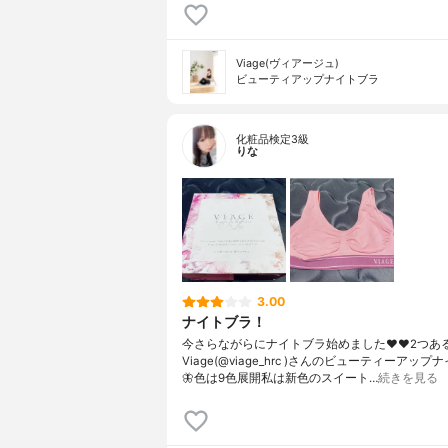
Viage(ヴィアージュ)
ビューティアップナイトブラ
化粧品検定3級
りな
3.00
ナイトブラ！
今さらながらにナイトブラ始めました❤️❤️2つあ
Viage(@viage_hrc )さんのビューティーアップ
🦋色は9色展開私は新色のスイート…
続きを見る