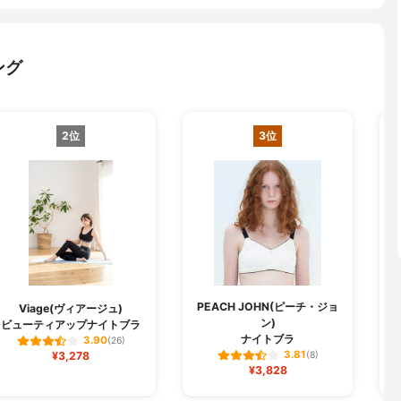
ング
2位
3位
PEACH JOHN(ピーチ・ジョ
D
Viage(ヴィアージュ)
ン)
ビューティアップナイトブラ
ナイトブラ
3.90
(26)
3.81
¥3,278
(8)
¥3,828