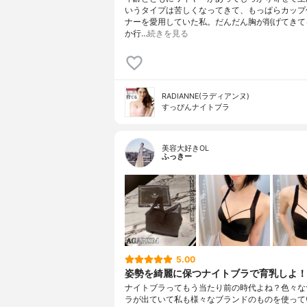
いうタイプは苦しくなってきて、もっぱらカップ
ナーを愛用していた私。だんだん胸が削げてきて
か行…
続きを見る
RADIANNE(ラディアンヌ)
すっぴんナイトブラ
美容大好きOL
ふっきー
5.00
姿勢を綺麗に保つナイトブラで育乳しよ！
ナイトブラってもう当たり前の時代よね？色々な
ラが出ていて私も様々なブランドのものを使って