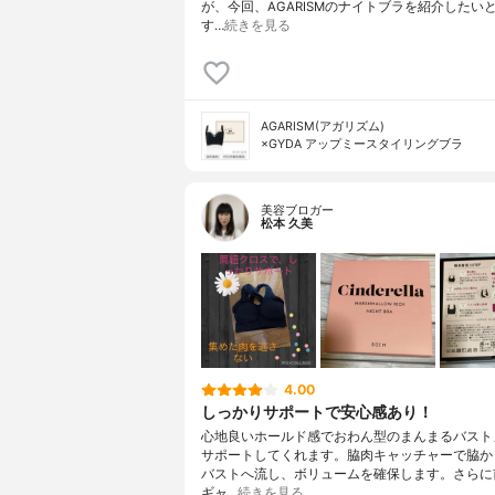
が、今回、AGARISMのナイトブラを紹介したい
す…
続きを見る
AGARISM(アガリズム)
×GYDA アップミースタイリングブラ
美容ブロガー
松本 久美
4.00
しっかりサポートで安心感あり！
心地良いホールド感でおわん型のまんまるバスト
サポートしてくれます。脇肉キャッチャーで脇か
バストへ流し、ボリュームを確保します。さらに
ギャ…
続きを見る