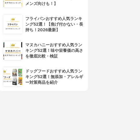
メンズ向けも！】
フライパンおすすめ人気ランキ
ング52選！【焦げ付かない・長
持ち！2026最新】
マヌカハニーおすすめ人気ラン
4位
5位
キング52選！味や栄養価の高さ
を徹底比較・検証
ドッグフードおすすめ人気ラン
キング52選！無添加・アレルギ
ー対策商品を紹介
R METHOD(ドクターメソッ
LUNA(ルーナ)
ド)
ナチュラルアップナイトブラ
セレブラ
3.79
(17)
3.80
(14)
¥4,378
¥4,980