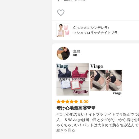
Cinderella(シンデレラ)
マシュマロリッチナイトブラ
主婦
kh
5.00
着け心地最高🥺💙💙
#つけ心地の良いナイトブラ ナイトブラ悩んでつ
入。Ｓ/Ｍviageは縫い目とタグがないから着け
ゃくちゃいい！パッドは大きめで胸を包み込んで
続きを見る