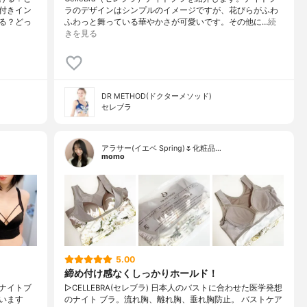
付きイン
ラのデザインはシンプルのイメージですが、花びらがふわ
る？どっ
ふわっと舞っている華やかさが可愛いです。その他に…
続
きを見る
DR METHOD(ドクターメソッド)
セレブラ
アラサー(イエベ Spring)🌷化粧品…
momo
5.00
締め付け感なくしっかりホールド！
ナイトブ
▷CELLEBRA(セレブラ) 日本人のバストに合わせた医学発想
います
のナイト ブラ。流れ胸、離れ胸、垂れ胸防止。 バストケア