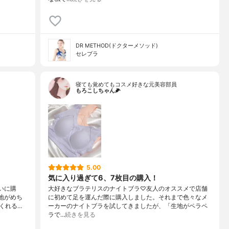
DR METHOD(ドクターメソッド)
セレブラ
寝ても覚めてもコスメ好きな元美容部員
もろこしちゃん🌽
5.00
気に入り過ぎて6、7枚目の購入！
いに購
大好きなブラテリスのナイトブラ♡友人のオススメで店舗
心地がめち
に初めて足を運んだ際に購入しました。それまで色々なメ
くれる…
ーカーのナイトブラを試してきましたが、「生地がペラペ
ラで…
続きを見る