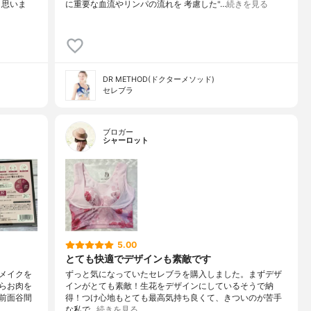
と思いま
に重要な血流やリンパの流れを 考慮した"…
続きを見る
DR METHOD(ドクターメソッド)
セレブラ
ブロガー
シャーロット
5.00
とても快適でデザインも素敵です
メイクを
ずっと気になっていたセレブラを購入しました。まずデザ
らお肉を
インがとても素敵！生花をデザインにしているそうで納
前面谷間
得！つけ心地もとても最高気持ち良くて、きついのが苦手
な私で…
続きを見る