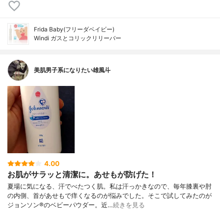
Frida Baby(フリーダベイビー)
Windi ガスとコリックリリーバー
美肌男子系になりたい雄風斗
4.00
お肌がサラッと清潔に。あせもが防げた！
夏場に気になる、汗でべたつく肌。私は汗っかきなので、毎年膝裏や肘
の内側、首があせもで痒くなるのが悩みでした。そこで試してみたのが
ジョンソン®のベビーパウダー。近…
続きを見る