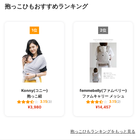
抱っこひもおすすめランキング
1位
2位
Konny(コニー)
femmebelly(ファムベリー)
抱っこ紐
ファムキャリー メッシュ
3.15
3.15
(3)
(2)
¥3,980
¥14,457
抱っこひもランキングをもっと見る