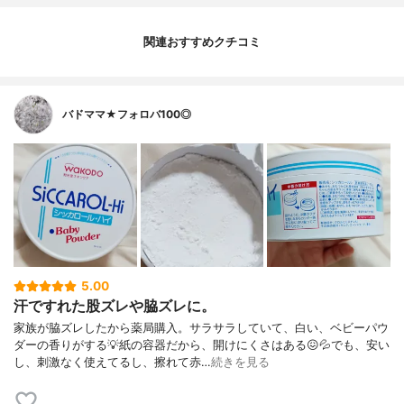
関連おすすめクチコミ
バドママ★フォロバ100◎
5.00
汗ですれた股ズレや脇ズレに。
家族が脇ズレしたから薬局購入。サラサラしていて、白い、ベビーパウ
ダーの香りがする💡紙の容器だから、開けにくさはある😖💦でも、安い
し、刺激なく使えてるし、擦れて赤…
続きを見る