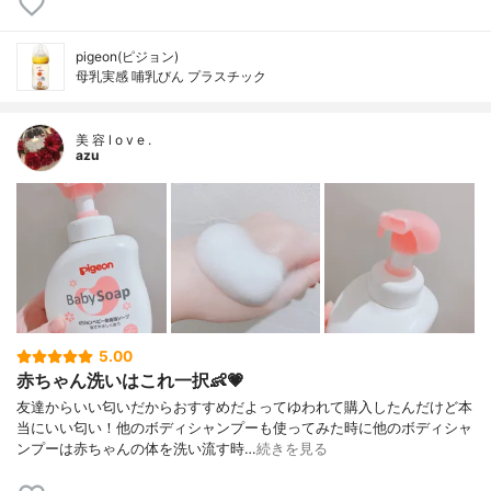
pigeon(ピジョン)
母乳実感 哺乳びん プラスチック
美 容 l o v e .
azu
5.00
赤ちゃん洗いはこれ一択👶💗
友達からいい匂いだからおすすめだよってゆわれて購入したんだけど本
当にいい匂い！他のボディシャンプーも使ってみた時に他のボディシャ
ンプーは赤ちゃんの体を洗い流す時…
続きを見る