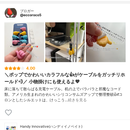
ブロガー
@eccoroco5
4.00
＼ポップでかわいいカラフルな👍がケーブルをガッチリホ
ールド💨／ 小物掛けにも使えるよ💙
床に落ちて散らばる充電ケーブル。机の上でバラバラと邪魔なコード
類。アメリカ生まれのかわいいシリコンサムズアップで整理整頓👍❗️コ
ロンとしたシルエットは、けっこう…
続きを見る
Handy Innovative(ハンディイノベイト)