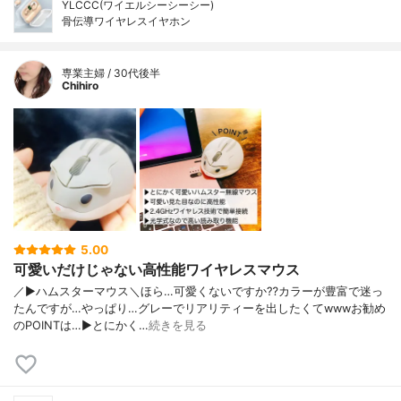
YLCCC(ワイエルシーシーシー)
骨伝導ワイヤレスイヤホン
専業主婦 / 30代後半
Chihiro
5.00
可愛いだけじゃない高性能ワイヤレスマウス
／▶︎ハムスターマウス＼ほら…可愛くないですか⁇カラーが豊富で迷っ
たんですが…やっぱり…グレーでリアリティーを出したくてwwwお勧め
のPOINTは…▶︎とにかく…
続きを見る