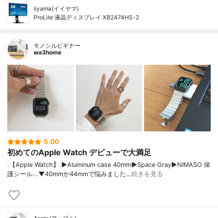
iiyama(イイヤマ)
ProLite 液晶ディスプレイ XB2474HS-2
モノシルビギナー
wa3home
5.00
初めてのApple Watch デビューで大満足
.【Apple Watch】.▶︎Aluminum case 40mm▶︎Space Gray▶︎NIMASO 保
護シール...▼40mmか44mmで悩みました…
続きを見る