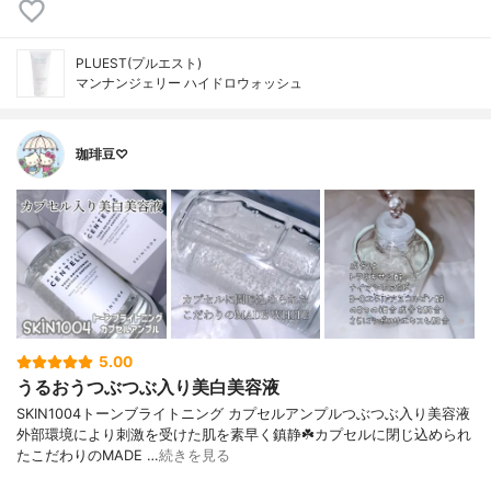
PLUEST(プルエスト)
マンナンジェリー ハイドロウォッシュ
珈琲豆♡
5.00
うるおうつぶつぶ入り美白美容液
SKIN1004トーンブライトニング カプセルアンプルつぶつぶ入り美容液
外部環境により刺激を受けた肌を素早く鎮静☘️カプセルに閉じ込められ
たこだわりのMADE …
続きを見る