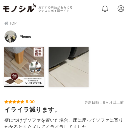
おすすめ商品がもらえる
クチコミポイ活サイト
TOP
®️home
5.00
更新日時：6ヶ月以上前
イライラ減ります。
壁につけずソファを置いた場合、床に座ってソファに寄り
かかるとすぐズレてイライラしてました。