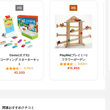
2位
3位
Osmo(オズモ)
PlayMe(プレイミー)
コーディング スターターキッ
フラワーガーデン
ト
3.62
(1)
¥15,950
3.70
(1)
¥2,203
関連おすすめクチコミ