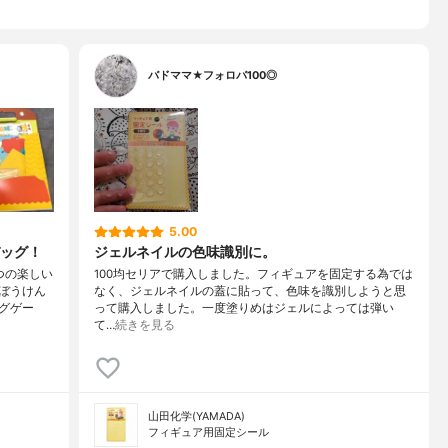
バドママ★フォロバ100◎
5.00
ッグ！
ジェルネイルの色味識別に。
つの楽しい
100均セリアで購入しました。フィギュアを固定する為では
ぼうけん
なく、ジェルネイルの蓋に貼って、色味を識別しようと思
グゲー
って購入しました。一度塗りめはジェルによっては弾い
て…
続きを見る
山田化学(YAMADA)
フィギュア用固定シール