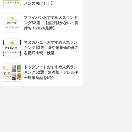
メンズ向けも！】
4位
5位
フライパンおすすめ人気ランキ
ング52選！【焦げ付かない・長
持ち！2026最新】
マヌカハニーおすすめ人気ラン
キング52選！味や栄養価の高さ
を徹底比較・検証
Ed.Inter(エド・インター)
JoyPalette(ジョイパレット)
ドッグフードおすすめ人気ラン
森のメロディーメーカー
アンパンマン どこがあくか
キング52選！無添加・アレルギ
な？かぎパズル
3.15
(1)
ー対策商品を紹介
¥7,700
3.15
(1)
¥2,190