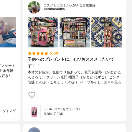
コスメと口コミが大好きな専業主婦
kirakiranoriko
5.00
子供へのプレゼントに、ぜひおススメしたいで
す！！
イノゲート
。対象年齢
本体のお色が、全部で３色あって、竈門炭治郎 （かまど た
好き5…
んじろう） グリーン竈門 禰豆子（かまど ねずこ） ピンク
胡蝶 しのぶ（こちょう しのぶ） パープルそし…
続きを見る
SEGA TOYS(セガトイズ)
ト ダイノゲ
鬼滅の刃POD