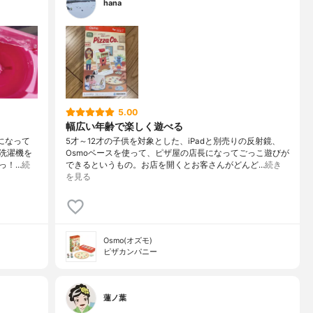
hana
5.00
幅広い年齢で楽しく遊べる
になって
5才～12才の子供を対象とした、iPadと別売りの反射鏡、
洗濯機を
Osmoベースを使って、ピザ屋の店長になってごっこ遊びが
っ！…
続
できるというもの。お店を開くとお客さんがどんど…
続き
を見る
Osmo(オズモ)
ピザカンパニー
蓮ノ葉