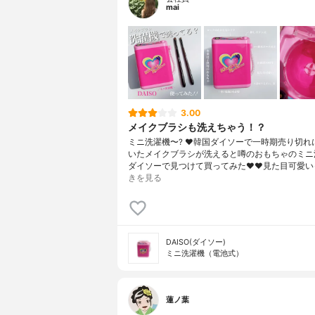
mai
3.00
メイクブラシも洗えちゃう！？
ミニ洗濯機〜? ♥ 韓国ダイソーで一時期売り切れ
いたメイクブラシが洗えると噂のおもちゃのミニ
ダイソーで見つけて買ってみた❤️❤️見た目可愛い
きを見る
DAISO(ダイソー)
ミニ洗濯機（電池式）
蓮ノ葉