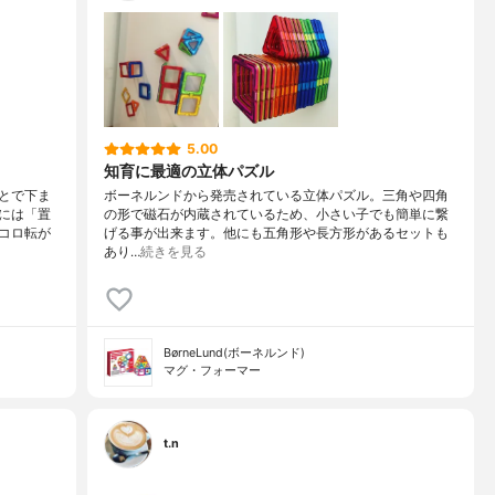
5.00
知育に最適の立体パズル
とで下ま
ボーネルンドから発売されている立体パズル。三角や四角
には「置
の形で磁石が内蔵されているため、小さい子でも簡単に繋
コロ転が
げる事が出来ます。他にも五角形や長方形があるセットも
あり…
続きを見る
BørneLund(ボーネルンド)
マグ・フォーマー
t.n