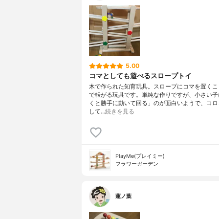
5.00
コマとしても遊べるスロープトイ
木で作られた知育玩具。スロープにコマを置くこ
で転がる玩具です。単純な作りですが、小さい子
くと勝手に動いて回る」のが面白いようで、コロ
して…
続きを見る
PlayMe(プレイミー)
フラワーガーデン
蓮ノ葉